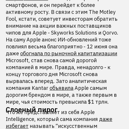
смартфонов, и он перейдет к более
активному росту. В связи с этим The Motley
Fool, кстати, советует инвесторам обратить
внимание на акции важных поставщиков
чипов для Apple - Skyworks Solutions и Qorvo.
На саму Apple анонс ИИ-обновлений тоже
повлиял весьма благоприятно - 12 июня она
даже
обогнала по рыночной капитализации
Microsoft, став снова самой дорогой
компанией в мире. Правда, ненадолго - к
концу торгового дня Microsoft снова
вырвалась вперед. Зато аналитическая
компания Kantar
объявила
Apple самым
дорогим брендом в мире, а также первым в
мире, чья стоимость превысила $1 трлн.
Слоеный пирог
Что же представляет из себя Apple
Intelligence, который сама компания
даже
избегает
называть “искусственным