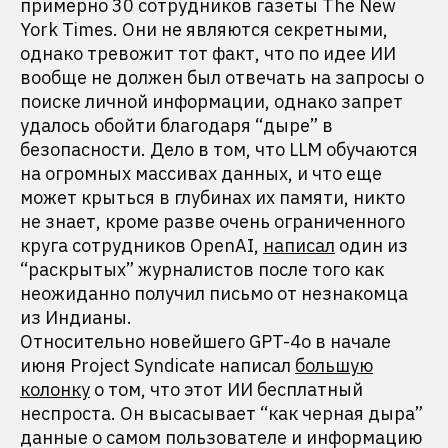
примерно 30 сотрудников газеты The New
York Times. Они не являются секретными,
однако тревожит тот факт, что по идее ИИ
вообще не должен был отвечать на запросы о
поиске личной информации, однако запрет
удалось обойти благодаря “дыре” в
безопасности. Дело в том, что LLM обучаются
на огромных массивах данных, и что еще
может крыться в глубинах их памяти, никто
не знает, кроме разве очень ограниченного
круга сотрудников OpenAI,
написал
один из
“раскрытых” журналистов после того как
неожиданно получил письмо от незнакомца
из Индианы.
Относительно новейшего GPT-4o в начале
июня Project Syndicate написал
большую
колонку
о том, что этот ИИ бесплатный
неспроста. Он высасывает “как черная дыра”
данные о самом пользователе и информацию