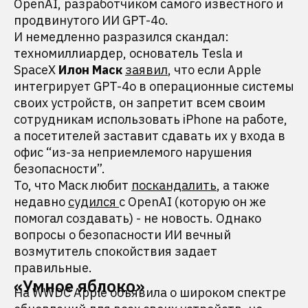
OpenAI, разработчиком самого известного и
продвинутого ИИ GPT-4o.
И немедленно разразился скандал:
техномиллиардер, основатель Tesla и
SpaceX
Илон Маск
заявил
, что если Apple
интегрирует GPT-4o в операционные системы
своих устройств, он запретит всем своим
сотрудникам использовать iPhone на работе,
а посетителей заставит сдавать их у входа в
офис “из-за неприемлемого нарушения
безопасности”.
То, что Маск любит
поскандалить
, а также
недавно
судился
с OpenAI (которую он же
помогал создавать) - не новость. Однако
вопросы о безопасности ИИ вечный
возмутитель спокойствия задает
правильные.
«Умное яблоко»
На WWDC Apple объявила о широком спектре