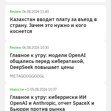
Review
·
06.08.2026 11:40
Казахстан вводит плату за въезд в
страну. Зачем это нужно и кого
коснется
Review
·
06.08.2026 10:30
Главное к утру: модели OpenAI
общались перед кибератакой,
DeepSeek повышает цены
META
GOOG
GOOGL
Новости
·
+
1
·
05.08.2026 10:37
Главное к утру: киберриски ИИ
OpenAI и Anthropic, отчет SpaceX и
Бьюрри против рынка