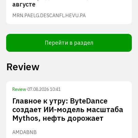
августе
MRN.PA
ELG.DE
SCANFL.HE
VU.PA
Перейти в раздел
Review
Review
·
07.08.2026 10:41
Главное к утру: ByteDance
создает ИИ-модель масштаба
Mythos, нефть дорожает
AMD
ABNB