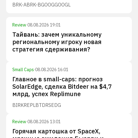
BRK-A
BRK-B
GOOG
GOOGL
Review
·
08.08.2026 19:01
Тайвань: зачем уникальному
региональному игроку новая
стратегия сдерживания?
Small Caps
·
08.08.2026 16:01
Главное в small-caps: прогноз
SolarEdge, сделка Bitdeer на $4,7
млрд, успех Replimune
BIRK
REPL
BTDR
SEDG
Review
·
08.08.2026 13:01
Горячая картошка от SpaceX,