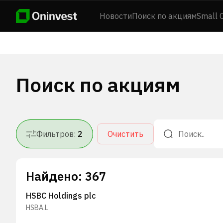
Новости
Поиск по акциям
Small 
Поиск по акциям
Фильтров
:
2
Очистить
Найдено
:
367
HSBC Holdings plc
HSBA.L