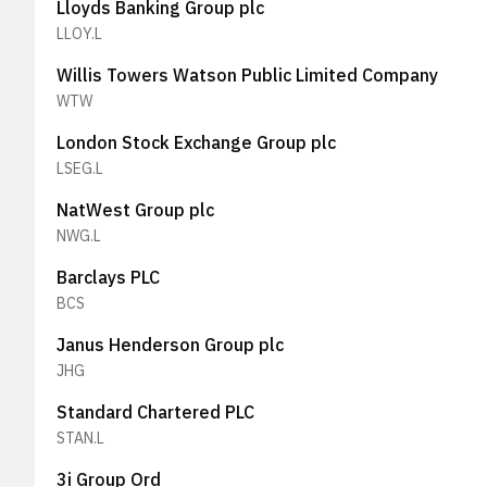
Lloyds Banking Group plc
LLOY.L
Willis Towers Watson Public Limited Company
WTW
London Stock Exchange Group plc
LSEG.L
NatWest Group plc
NWG.L
Barclays PLC
BCS
Janus Henderson Group plc
JHG
Standard Chartered PLC
STAN.L
3i Group Ord