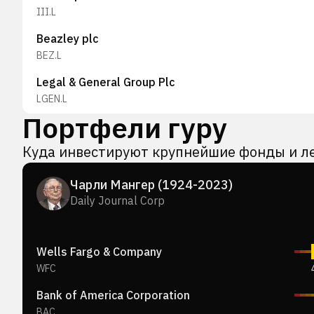
III.L
Beazley plc
BEZ.L
Legal & General Group Plc
LGEN.L
Портфели гуру
Aviva plc
AV.L
Куда инвестируют крупнейшие фонды и л
Admiral Group plc
Чарли Мангер (1924-2023)
ADM.L
Daily Journal Corp
St. James's Place plc
STJ.L
Wells Fargo & Company
Schroders plc
WFC
SDR.L
Bank of America Corporation
ProVen Growth & Income VCT PLC
BAC