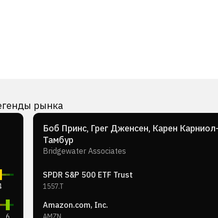
егенды рынка
Боб Принс, Грег Дженсен, Карен Карниол
Тамбур
Bridgewater Associates
SPDR S&P 500 ETF Trust
4
1557.T
Amazon.com, Inc.
6
AMZN