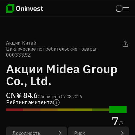
Акции
·
Китай
·
Циклические потребительские товары
·
000333.SZ
Акции Midea Group
Co., Ltd.
CN¥
84.6
Обновлено
07.08.2026
Рейтинг эмитента
7
/
7
Доходность
Риск