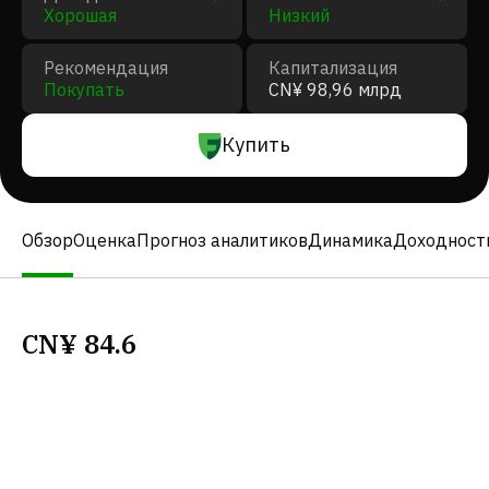
Хорошая
Низкий
Рекомендация
Капитализация
Покупать
CN¥ 98,96 млрд
Купить
Обзор
Оценка
Прогноз аналитиков
Динамика
Доходност
CN¥
84.6