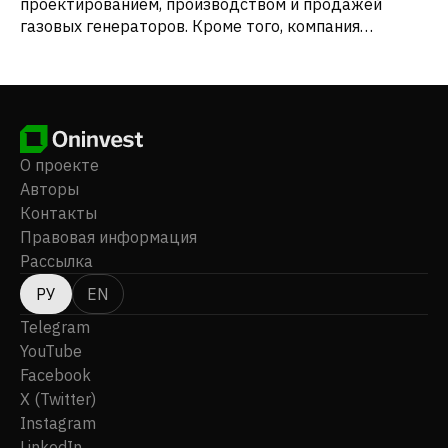
проектированием, производством и продажей
газовых генераторов. Кроме того, компания
разрабатывает и управляет объектами
недвижимости, такими как жилые, коммерческие
офисные и гостиничные проекты, а также работает
как агент по недвижимости. Штаб-квартира
компании находится в Нинбо, Китай.
О проекте
Авторы
Контакты
Правовая информация
Рассылка
РУ
EN
Telegram
YouTube
Facebook
X (Twitter)
Instagram
LinkedIn