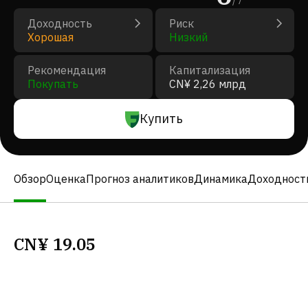
/
7
Доходность
Риск
Хорошая
Низкий
Рекомендация
Капитализация
Покупать
CN¥ 2,26 млрд
Купить
Обзор
Оценка
Прогноз аналитиков
Динамика
Доходност
CN¥
19.05