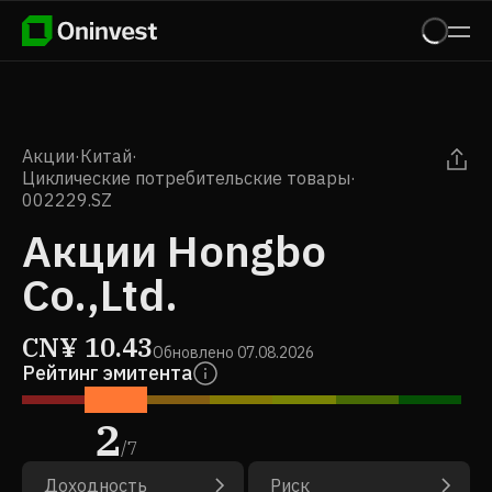
Акции
·
Китай
·
Циклические потребительские товары
·
002229.SZ
Акции Hongbo
Co.,Ltd.
CN¥
10.43
Обновлено
07.08.2026
Рейтинг эмитента
2
/
7
Доходность
Риск