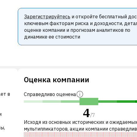
Зарегистрируйтесь
и откройте бесплатный дос
ключевым факторам риска и доходности, дета
оценке компании и прогнозам аналитиков по
динамике ее стоимости
Оценка компании
ает в
Справедливо оценена
4
и
/
7
Исходя из основных исторических и ожидаемы
ы,
мультипликаторов, акции компании справедли
оценены по сравнению с аналогичными компани