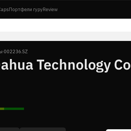
Caps
Портфели гуру
Review
ы
·
002236.SZ
ahua Technology Co