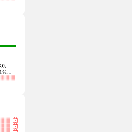
.0,
1%.
ТЬ»