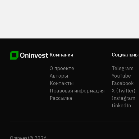
и внутренние SSD; кабельные аксессуары, силовые,
кабельные и аудиорешения, а также детекторы и
программные решения. Компания обслуживает
транспорт, строительство, розничную торговлю,
банковскую и финансовую сферы, критически важ
инфраструктуру, складское хозяйство и логистику,
также государственные учреждения. Компания
Zhejiang Dahua Technology Co., Ltd. была
Компания
Социальны
зарегистрирована в 2002 году, ее штаб-квартира
находится в Ханчжоу, Китай.
О проекте
Telegram
Авторы
YouTube
Контакты
Facebook
Правовая информация
X (Twitter)
Рассылка
Instagram
LinkedIn
Oninvest© 2026