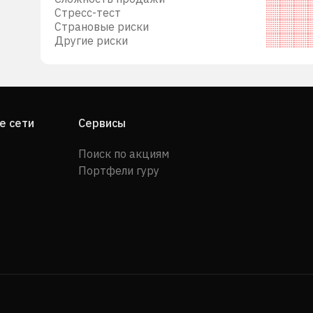
Стресс-тест
Страновые риски
Другие риски
ную
 а
е сети
Сервисы
Поиск по акциям
Портфели гуру