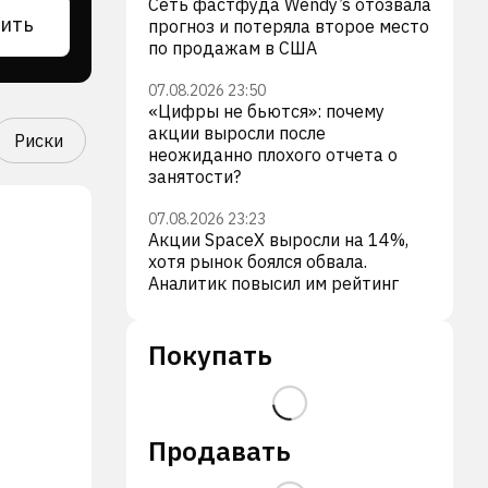
Сеть фастфуда Wendy’s отозвала
ить
прогноз и потеряла второе место
по продажам в США
07.08.2026 23:50
«Цифры не бьются»: почему
акции выросли после
Риски
неожиданно плохого отчета о
занятости?
07.08.2026 23:23
Акции SpaceX выросли на 14%,
хотя рынок боялся обвала.
Аналитик повысил им рейтинг
Покупать
Продавать