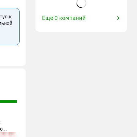
туп к
Ещё 0 компаний
льной
х
во
ями. В