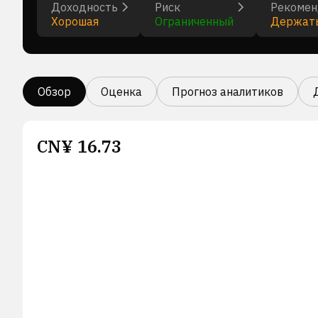
Доходность
Риск
Рекомен
Хорошая
Ограниченный
Держат
Обзор
Оценка
Прогноз аналитиков
CN¥
16.73