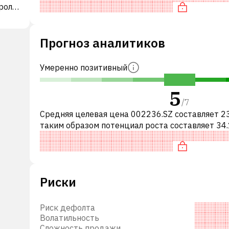
роля
частности, акция справедливо оц
ы,
ени.
Прогноз аналитиков
ия
я,
Умеренно позитивный
мное
5
упа,
/
7
Средняя целевая цена 002236.SZ составляет 23
ия и
таким образом потенциал роста составляет 34.
Обычно это означает рекомендацию «ПОКУПА
ые
среди инвестиционных компаний
 LCD
Риски
 лиц,
ытий
Риск дефолта
ные
Волатильность
амяти
Сложность продажи