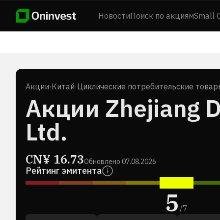
Новости
Поиск по акциям
Small 
Акции
·
Китай
·
Циклические потребительские товар
Акции Zhejiang D
Ltd.
CN¥
16.73
Обновлено
07.08.2026
Рейтинг эмитента
5
/
7