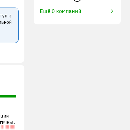
Ещё 0 компаний
туп к
льной
кции
огичными
еоценена