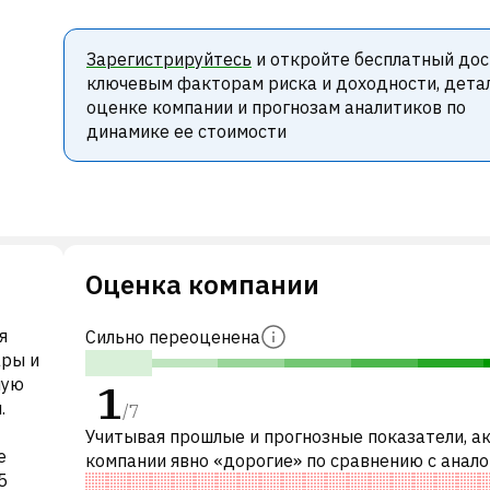
Зарегистрируйтесь
и откройте бесплатный дос
ключевым факторам риска и доходности, дета
оценке компании и прогнозам аналитиков по
динамике ее стоимости
Оценка компании
я
Сильно переоценена
ары и
ную
1
.
/
7
Учитывая прошлые и прогнозные показатели, а
e
компании явно «дорогие» по сравнению с анал
5
компаниями. В частности, акция компании пер