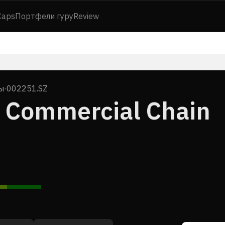
Caps
Портфели гуру
Review
ы
·
002251.SZ
e Commercial Chain