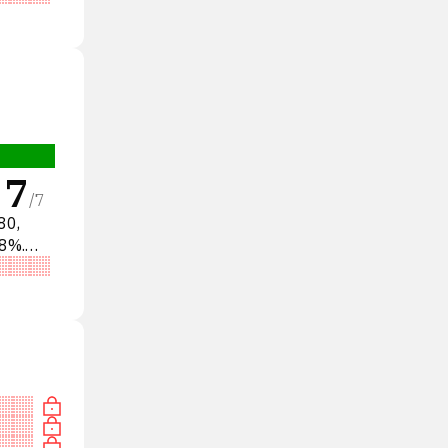
7
/
7
80,
8%.
ТЬ»