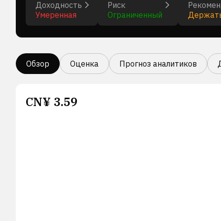
Доходность
Риск
Рекомен
Умеренная
Ограниченный
Держат
Обзор
Оценка
Прогноз аналитиков
CN¥
3.59