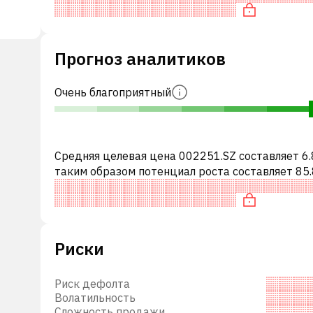
по P/E, «дорогая»
Прогноз аналитиков
Очень благоприятный
Средняя целевая цена 002251.SZ составляет 6.
таким образом потенциал роста составляет 85.
Обычно это означает рекомендацию «ПОКУПА
среди инвестиционных компаний
Риски
Риск дефолта
Волатильность
Сложность продажи