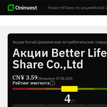
Новости
Поиск по акциям
Small 
Акции
·
Китай
·
Циклические потребительские товар
Акции Better Lif
Share Co.,Ltd
CN¥
3.59
Обновлено
07.08.2026
Рейтинг эмитента
4
/
7