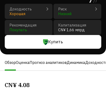
/
7
Доходность
Риск
Хорошая
Низкий
Рекомендация
Капитализация
Покупать
CN¥ 1,66 млрд
Купить
Обзор
Оценка
Прогноз аналитиков
Динамика
Доходност
CN¥
4.08