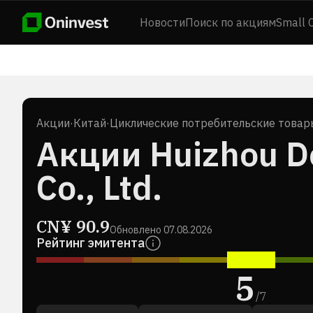
Новости
Поиск по акциям
Small 
Акции
·
Китай
·
Циклические потребительские товар
Акции Huizhou D
Co., Ltd.
CN¥
90.9
Обновлено
07.08.2026
Рейтинг эмитента
5
/
7