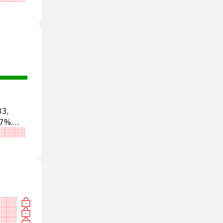
33,
7%.
ТЬ»