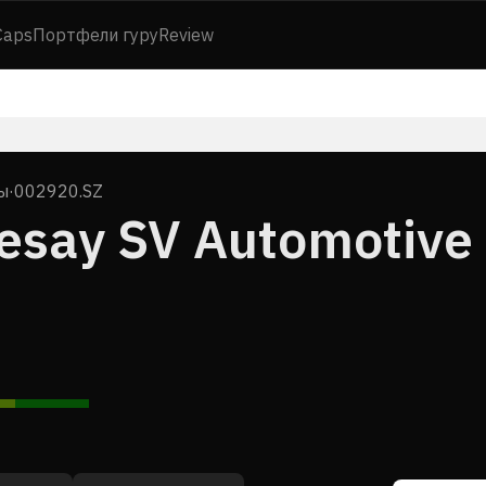
Caps
Портфели гуру
Review
ы
·
002920.SZ
esay SV Automotive