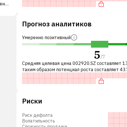
ненты
разумно оценена по P/E,
 1986
я
Прогноз аналитиков
Умеренно позитивный
5
/
7
Средняя целевая цена 002920.SZ составляет 1
таким образом потенциал роста составляет 43.
Обычно это означает рекомендацию «ПОКУПА
среди инвестиционных компаний и
Риски
Риск дефолта
Волатильность
Сложность продажи