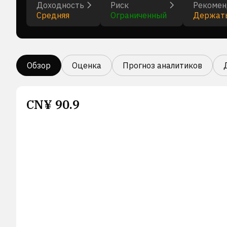
Доходность
Риск
Рекомен
Средняя
Ограниченный
Держат
Обзор
Оценка
Прогноз аналитиков
CN¥
90.9