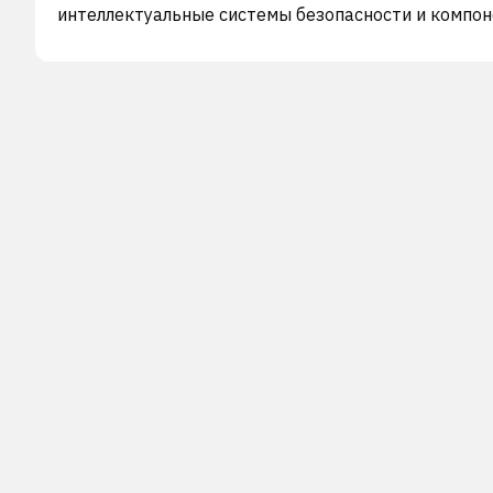
интеллектуальные системы безопасности и компо
помощи при вождении. Компания была основана в
году и базируется в Хуэйчжоу, Китайская Народна
Республика.