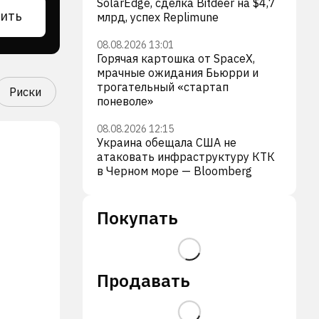
SolarEdge, сделка Bitdeer на $4,7
ить
млрд, успех Replimune
08.08.2026 13:01
Горячая картошка от SpaceX,
мрачные ожидания Бьюрри и
трогательный «стартап
Риски
поневоле»
08.08.2026 12:15
Украина обещала США не
атаковать инфраструктуру КТК
в Черном море — Bloomberg
Покупать
Продавать