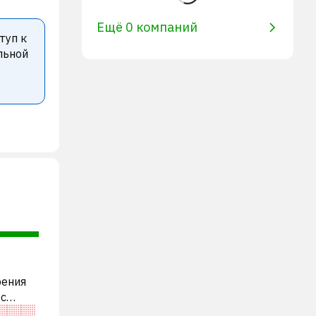
Ещё 0 компаний
туп к
льной
рения
 с
пании