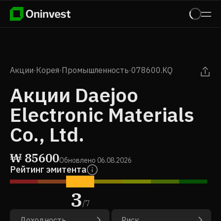
Акции
·
Корея
·
Промышленность
·
078600.KQ
Акции Daejoo
Electronic Materials
Co., Ltd.
₩
85600
Обновлено
06.08.2026
Рейтинг эмитента
3
/
7
Доходность
Риск