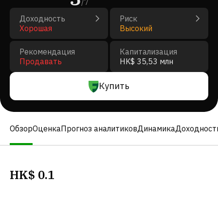
/
7
Доходность
Риск
Хорошая
Высокий
Рекомендация
Капитализация
Продавать
HK$ 35,53 млн
Купить
Обзор
Оценка
Прогноз аналитиков
Динамика
Доходност
HK$
0.1