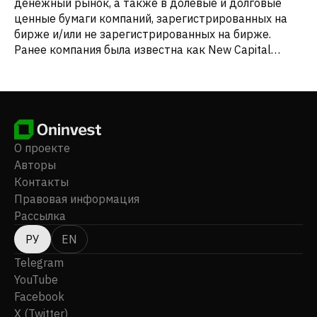
денежный рынок, а также в долевые и долговые
ценные бумаги компаний, зарегистрированных на
бирже и/или не зарегистрированных на бирже.
Ранее компания была известна как New Capital
International Investment Limited, а в июне 2012 года
сменила название на China Development Bank
International Investment Limited. Компания была
зарегистрирована в 2003 году, ее штаб-квартира
находится в Центральном районе Гонконга. China
Development Bank International Investment Limited
О проекте
является дочерней компанией China Development
Авторы
Bank International Holdings Limited.
Контакты
Правовая информация
Рассылка
РУ
EN
Telegram
YouTube
Facebook
X (Twitter)