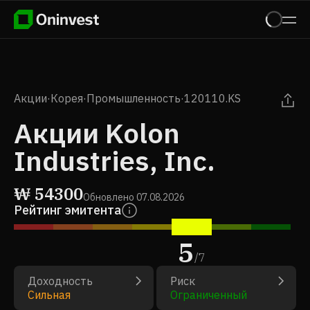
Акции
·
Корея
·
Промышленность
·
120110.KS
Акции Kolon
Industries, Inc.
₩
54300
Обновлено
07.08.2026
Рейтинг эмитента
5
/
7
Доходность
Риск
Сильная
Ограниченный