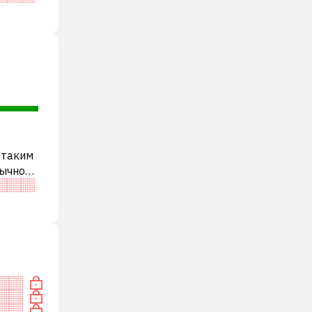
 таким
бычно
и