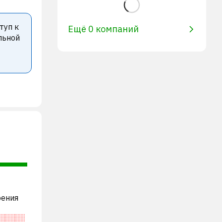
туп к
Ещё 0 компаний
льной
рения
рогая»