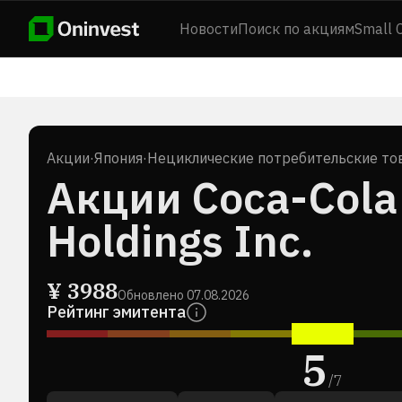
Новости
Поиск по акциям
Small 
Акции
·
Япония
·
Нециклические потребительские то
Акции Coca-Cola 
Holdings Inc.
¥
3988
Обновлено
07.08.2026
Рейтинг эмитента
5
/
7