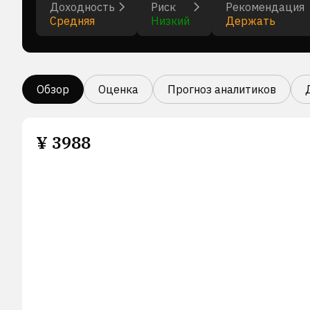
Доходность
Риск
Рекомендация
Средняя
Низкий
Держать
Обзор
Оценка
Прогноз аналитиков
¥
3988