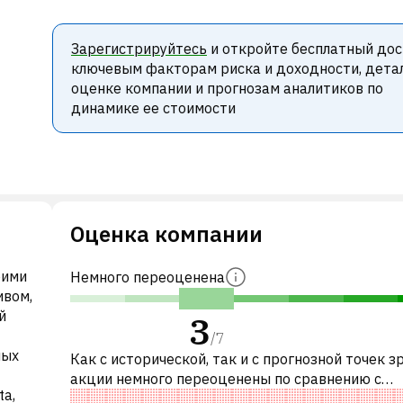
Зарегистрируйтесь
и откройте бесплатный дос
ключевым факторам риска и доходности, дета
оценке компании и прогнозам аналитиков по
динамике ее стоимости
Оценка компании
оими
Немного переоценена
ивом,
й
3
/
7
ных
Как с исторической, так и с прогнозной точек з
акции немного переоценены по сравнению с
ta,
аналогичными акциями. В частности, акция «до