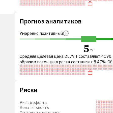
по P/E, нейтрально оценена
ет,
Прогноз аналитиков
,
Умеренно позитивный
жке
тков,
5
зингу
/
7
 и
Средняя целевая цена 2579.T составляет 4190,
я
образом потенциал роста составляет 8.47%. О
говые
это означает рекомендацию «ДЕРЖАТЬ» сред
-Cola
инвестиционных компаний. Эта
ca-
ована
Риски
Риск дефолта
Волатильность
Сложность продажи