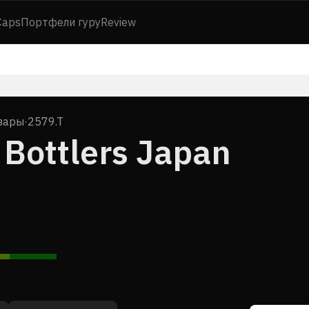
Caps
Портфели гуру
Review
вары
·
2579.T
Bottlers Japan