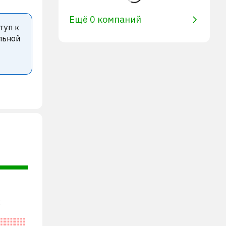
Ещё 0 компаний
туп к
льной
х