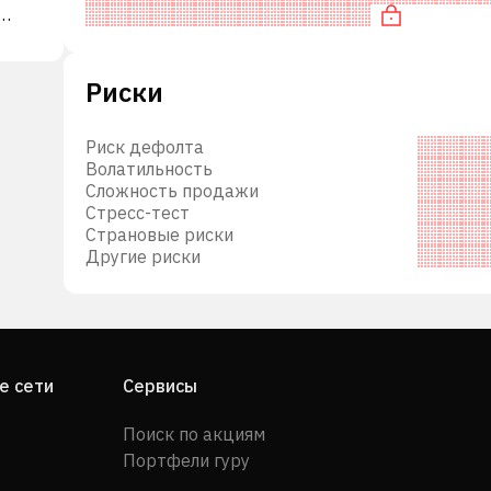
компаниями. В частности, акция компании пере
, а
Риски
ang
ода.
Риск дефолта
Волатильность
Сложность продажи
Стресс-тест
Страновые риски
Другие риски
е сети
Сервисы
Поиск по акциям
Портфели гуру