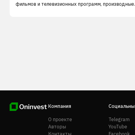
фильмов и телевизионных программ, производные
интеллектуальной собственности, рекламные услуги
также разрабатывает и управляет играми. Ранее
компания была известна как Zhejiang Jinke Culture
Industry Co., LTD. и изменила свое название на Zheji
Jinke Tom Culture Industry Co., Ltd. в августе 2021 г
Компания была основана в 2007 году, ее штаб-
квартира находится в Ханчжоу, Китай.
Компания
Социальны
О проекте
Telegram
Авторы
YouTube
Контакты
Facebook