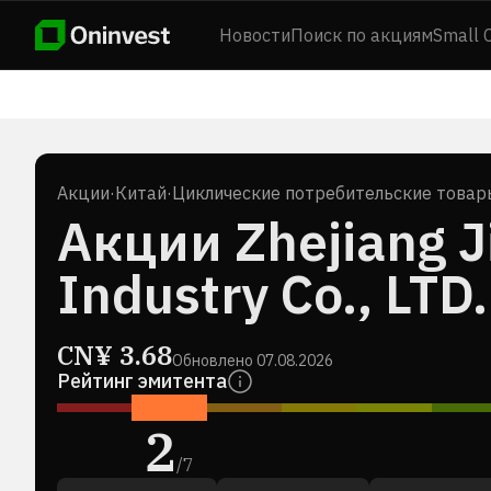
Новости
Поиск по акциям
Small 
Акции
·
Китай
·
Циклические потребительские товар
Акции Zhejiang J
Industry Co., LTD.
CN¥
3.68
Обновлено
07.08.2026
Рейтинг эмитента
2
/
7