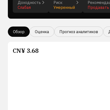
Доходность
Риск
Рекоменда
Слабая
Умеренный
Продавать
Обзор
Оценка
Прогноз аналитиков
CN¥
3.68