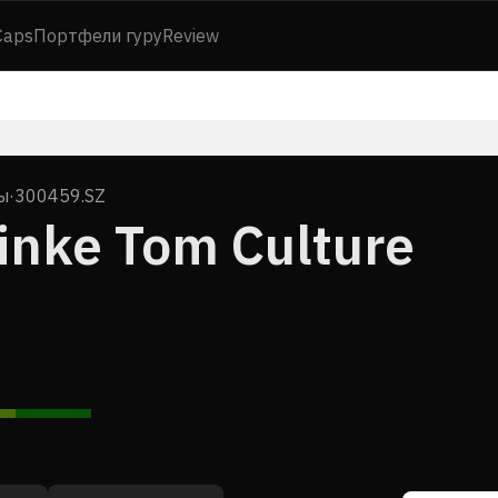
Caps
Портфели гуру
Review
ы
·
300459.SZ
inke Tom Culture