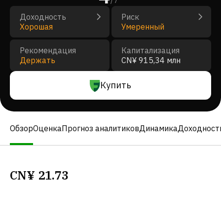
/
7
Доходность
Риск
Хорошая
Умеренный
Рекомендация
Капитализация
Держать
CN¥ 915,34 млн
Купить
Обзор
Оценка
Прогноз аналитиков
Динамика
Доходност
CN¥
21.73