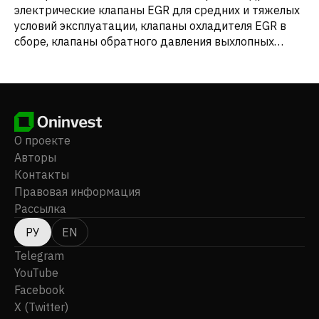
электрические клапаны EGR для средних и тяжелых
условий эксплуатации, клапаны охладителя EGR в
сборе, клапаны обратного давления выхлопных
газов/тормозные клапаны, клапаны EGR для
бензиновых двигателей и электронные блоки
управления клапанами EGR для природного газа, а
также датчики. Компания Wuxi Longsheng
Technology Co.,Ltd была основана в 2004 году и
базируется в городе Уси, Китай.
О проекте
Авторы
Контакты
Правовая информация
Рассылка
РУ
EN
Telegram
YouTube
Facebook
X (Twitter)