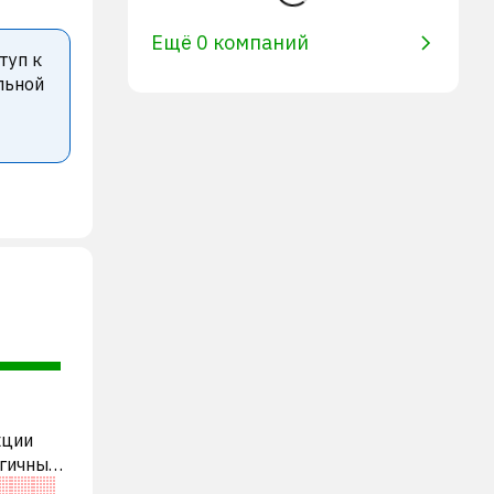
Ещё 0 компаний
туп к
льной
кции
огичными
еоценена