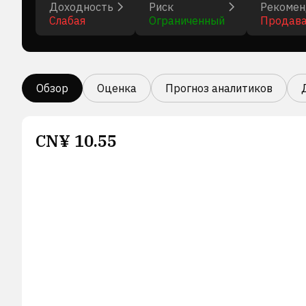
Доходность
Риск
Рекомен
Слабая
Ограниченный
Продав
Обзор
Оценка
Прогноз аналитиков
CN¥
10.55