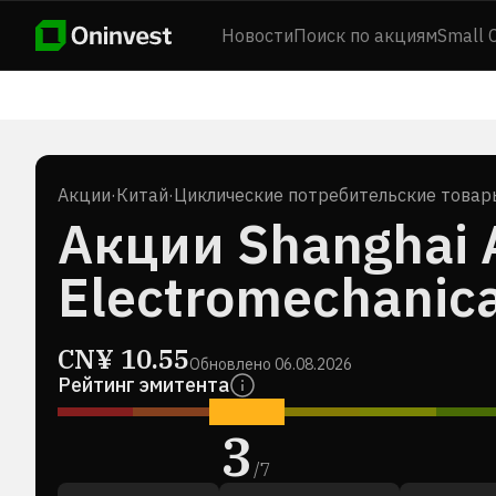
Новости
Поиск по акциям
Small 
Акции
·
Китай
·
Циклические потребительские товар
Акции Shanghai 
Electromechanical
CN¥
10.55
Обновлено
06.08.2026
Рейтинг эмитента
3
/
7