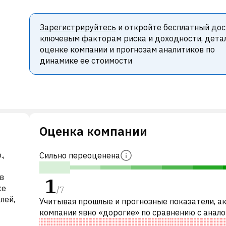
Зарегистрируйтесь
и откройте бесплатный дос
ключевым факторам риска и доходности, дета
оценке компании и прогнозам аналитиков по
динамике ее стоимости
Оценка компании
.,
Сильно переоценена
в
1
же
/
7
лей,
Учитывая прошлые и прогнозные показатели, а
компании явно «дорогие» по сравнению с анал
компаниями. В частности, акция компании пер