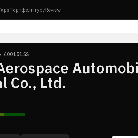
Caps
Портфели гуру
Review
ы
·
600151.SS
Aerospace Automobi
 Co., Ltd.