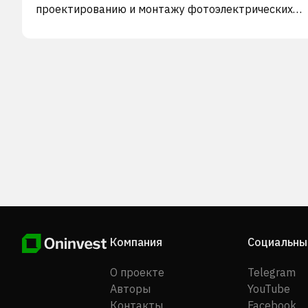
проектированию и монтажу фотоэлектрических
распределенных систем, а также предоставление
услуг по интеграции фотоэлектрических систем и
систем хранения энергии. Кроме того, компания
поставляет различные автомобильные тепловые
системы, такие как автомобильные модули HVAC,
модули охлаждения силовых агрегатов, охладител
наддувочного воздуха, конденсаторы с жидкостн
охлаждением, радиаторы, испарители T&C,
компрессоры с фиксированной поворотной плитой,
компрессоры с переменной поворотной плитой,
масляные радиаторы, контроллеры HCAC и панели
автоматического управления. Кроме того, компани
занимается исследованиями и разработками,
производством и продажей прикладных продукто
области военно-гражданской интеграции. Компан
Компания
Социальны
была основана в 1998 году и базируется в Шанхае,
Китай.
О проекте
Telegram
Авторы
YouTube
Контакты
Facebook