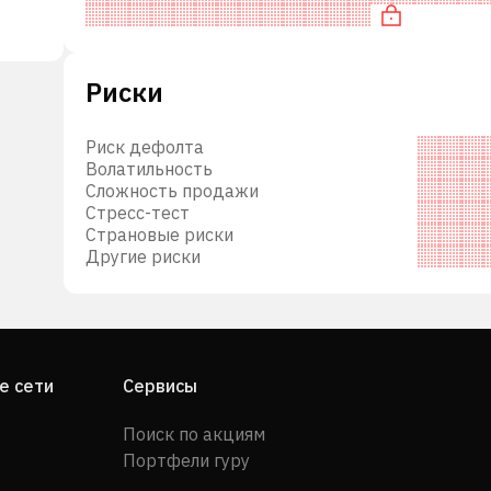
по P/FCF.
м
Риски
Риск дефолта
и
Волатильность
ым
Сложность продажи
Стресс-тест
Страновые риски
Другие риски
я
в в
ия
е сети
Сервисы
Поиск по акциям
Портфели гуру