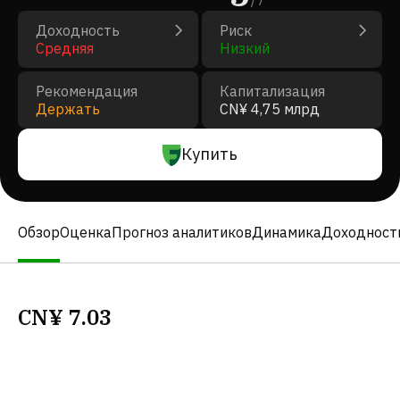
/
7
Доходность
Риск
Средняя
Низкий
Рекомендация
Капитализация
Держать
CN¥ 4,75 млрд
Купить
Обзор
Оценка
Прогноз аналитиков
Динамика
Доходност
CN¥
7.03