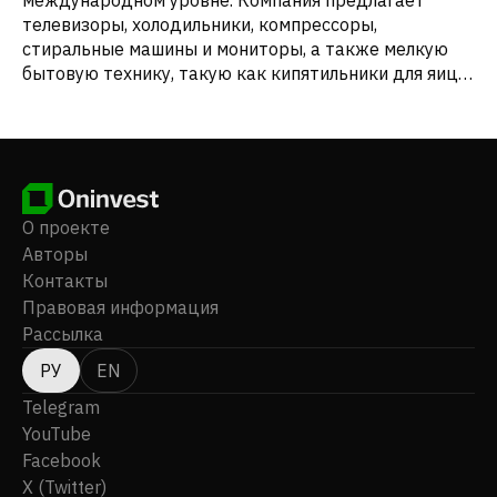
телевизоры, холодильники, компрессоры,
стиральные машины и мониторы, а также мелкую
бытовую технику, такую как кипятильники для яиц,
увлажнители воздуха и дорожные чашки. Она
предлагает свою продукцию под торговыми
марками CHANGHONG, CHiQ, HUAYI, SABA и jiaxipera.
Компания Sichuan Changhong Electric Co.,Ltd. была
основана в 1958 году, ее штаб-квартира находится
в городе Мяньян, Китайская Народная Республика.
О проекте
Авторы
Контакты
Правовая информация
Рассылка
РУ
EN
Telegram
YouTube
Facebook
X (Twitter)