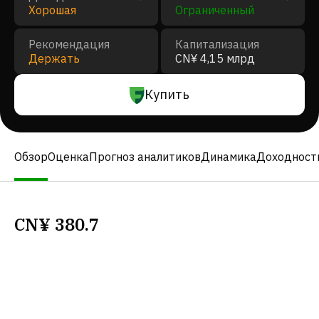
Хорошая
Ограниченный
Рекомендация
Капитализация
Держать
CN¥ 4,15 млрд
Купить
Обзор
Оценка
Прогноз аналитиков
Динамика
Доходност
CN¥
380.7