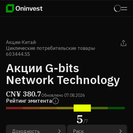
Акции
·
Китай
·
Циклические потребительские товары
·
603444.SS
Акции G-bits
Network Technology
CN¥
380.7
Обновлено
07.08.2026
Рейтинг эмитента
5
/
7
Доходность
Риск