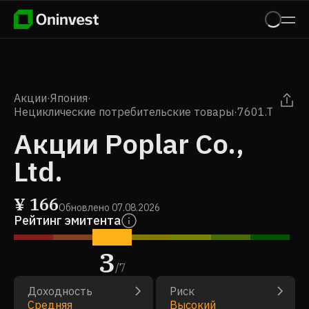
Акции
·
Япония
·
Нециклические потребительские товары
·
7601.T
Акции Poplar Co.,
Ltd.
¥
166
Обновлено
07.08.2026
Рейтинг эмитента
3
/
7
Доходность
Риск
Средняя
Высокий