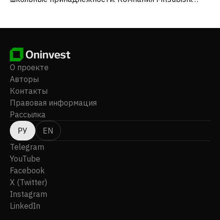
Pencil Co., Ltd. была основана в 1887 году, ее штаб-
квартира находится в Токио, Япония.
О проекте
Авторы
Контакты
Правовая информация
Рассылка
РУ
EN
Telegram
YouTube
Facebook
X (Twitter)
Instagram
LinkedIn