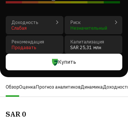
Доходность
Риск
Слабая
Незначительный
Рекомендация
Капитализация
Продавать
SAR 25,31 млн
Купить
Обзор
Оценка
Прогноз аналитиков
Динамика
Доходност
SAR
0