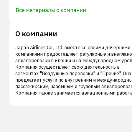
Все материалы о компании
О компании
Japan Airlines Co., Ltd. вместе со своими дочерними
компаниями предоставляет регулярные и внеплан
авиаперевозки в Японии и на международном уров
Компания осуществляет свою деятельность в
сегментах "Воздушные перевозки" и "Прочие". Она
предлагает услуги по внутренним и международн
пассажирским, наземным и грузовым авиаперевоз
Компания также занимается авиационными работ
прочим сопутствующим бизнесом, а также продаж
пакетных туров. По состоянию на 31 марта 2021 г
компания управляла парком из 218 самолетов. Ран
компания была известна как Japan Airlines Internati
Co., Ltd. и сменила название на Japan Airlines Co., Ltd
апреле 2011 года. Компания была основана в 1951