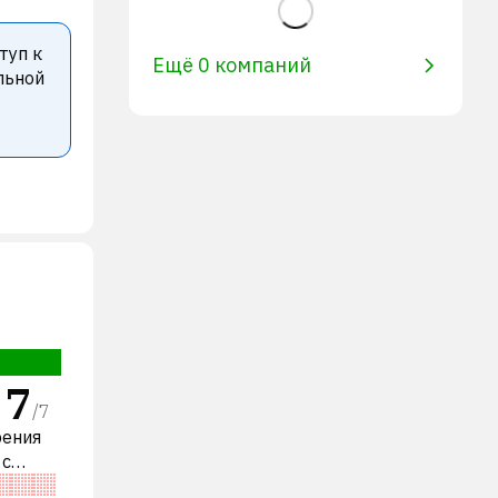
туп к
Ещё 0 компаний
льной
7
/
7
рения
 с
пании