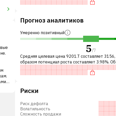
разумно оценена по P/E,
Прогноз аналитиков
Умеренно позитивный
5
овые
/
7
не.
Средняя целевая цена 9201.T составляет 3156,
образом потенциал роста составляет 3.98%. О
это означает рекомендацию «ДЕРЖАТЬ» сред
ым
инвестиционных компаний. Эта
кам.
ами и
ей
Риски
ода,
ее
Риск дефолта
onal
Волатильность
. в
Сложность продажи