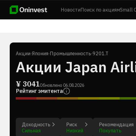
Новости
Поиск по акциям
Small 
Акции
·
Япония
·
Промышленность
·
9201.T
Акции Japan Airli
¥
3041
Обновлено
06.08.2026
Рейтинг эмитента
Доходность
Риск
Рекомендация
Сильная
Низкий
Покупать