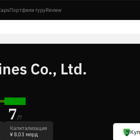
Caps
Портфели гуру
Review
nes Co., Ltd.
7
/
7
Капитализация
Куп
¥ 8,03 млрд