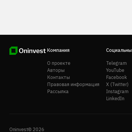
году, ее штаб-квартира находится в Токио, Япония.
Компания
Социальны
О проекте
Telegram
Авторы
YouTube
Контакты
Facebook
Правовая информация
X (Twitter)
Рассылка
Instagram
LinkedIn
Oninvest© 2026