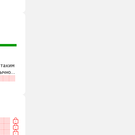
 таким
бычно
и