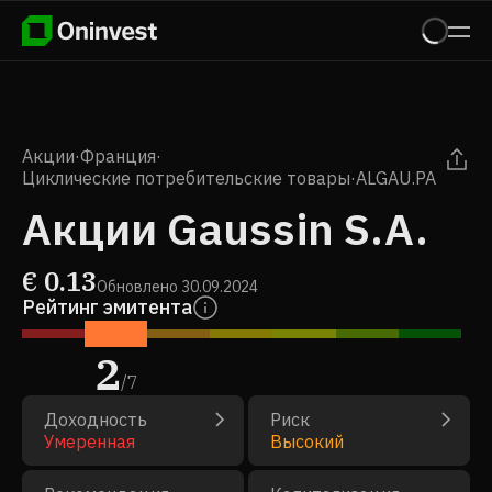
Акции
·
Франция
·
Циклические потребительские товары
·
ALGAU.PA
Акции Gaussin S.A.
€
0.13
Обновлено
30.09.2024
Рейтинг эмитента
2
/
7
Доходность
Риск
Умеренная
Высокий