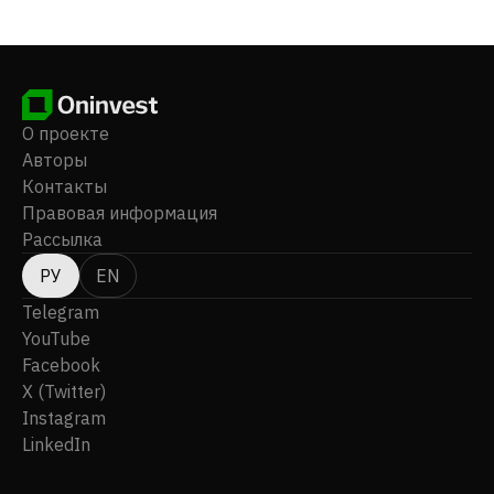
расположенном в центральной части Британской
Колумбии. Компания Artemis Gold Inc. была
зарегистрирована в 2019 году, ее штаб-квартира
находится в Ванкувере, Канада.
О проекте
Авторы
Контакты
Правовая информация
Рассылка
РУ
EN
Telegram
YouTube
Facebook
X (Twitter)
Instagram
LinkedIn