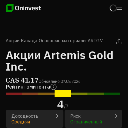
Акции
·
Канада
·
Основные материалы
·
ARTG.V
Акции Artemis Gold
Inc.
CA$
41.17
Обновлено
07.08.2026
Рейтинг эмитента
4
/
7
Доходность
Риск
Средняя
Ограниченный