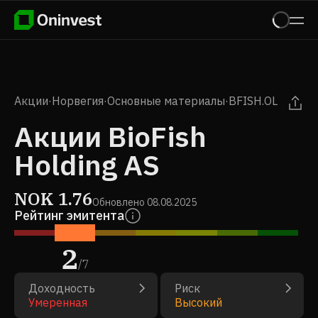
Акции
·
Норвегия
·
Основные материалы
·
BFISH.OL
Акции BioFish
Holding AS
NOK
1.76
Обновлено
08.08.2025
Рейтинг эмитента
2
/
7
Доходность
Риск
Умеренная
Высокий