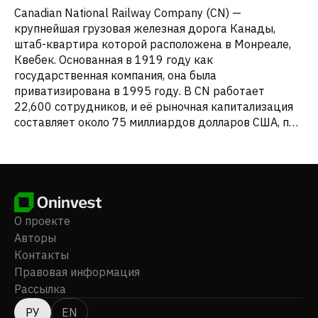
Canadian National Railway Company (CN) —
крупнейшая грузовая железная дорога Канады,
штаб-квартира которой расположена в Монреале,
Квебек. Основанная в 1919 году как
государственная компания, она была
приватизирована в 1995 году. В CN работает
22,600 сотрудников, и её рыночная капитализация
составляет около 75 миллиардов долларов США, по
данным на июль 2024 года. CN управляет сетью из
20,000 миль путей, соединяющей Канаду с
атлантическим и тихоокеанским побережьями, а
также с центральными и южными регионами
Соединённых Штатов. Основные грузы CN
включают нефть и химикаты, зерно и удобрения,
О проекте
уголь, металлы и минералы, лесные продукты, а
Авторы
также автомобили и интермодальные товары. - CN
Контакты
предоставляет такие услуги, как загрузка и
Правовая информация
разгрузка грузов, дистрибуция, логистика
Рассылка
автотранспорта и управление транспортировкой. -
Компания была известна как Canadian National
РУ
EN