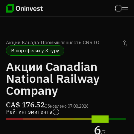
Акции
·
Канада
·
Промышленность
·
CNR.TO
В портфелях у 3 гуру
Акции Canadian
National Railway
Company
CA$
176.52
Обновлено
07.08.2026
Рейтинг эмитента
6
/
7