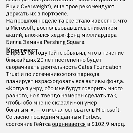
Buy и Overweight), еще трое рекомендуют
держать их в портфеле.
На прошлой неделе также
стало известно
, что
в Microsoft, воспользовавшись снижением
акций, вложился хедж-фонд миллиардера
Билла Экмана Pershing Square.
Контекст
В прошлом году Гейтс объявил, что в течение
ближайших 20 лет постепенно будет
сворачивать деятельность Gates Foundation
Trust и по истечению этого периода
планирует израсходовать все активы фонда.
«Когда я умру, обо мне будут говорить много
разного, но я твердо намерен сделать так,
чтобы обо мне не сказали «он умер
богатым"», —
отмечал
основатель Microsoft.
Согласно последним данным Forbes,
состояние Гейтса
оценивается
в $102,9 млрд.
______________________