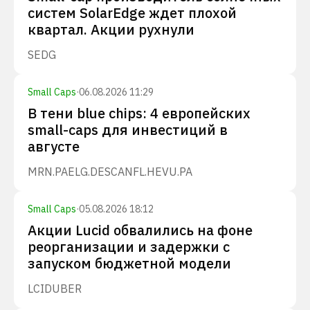
систем SolarEdge ждет плохой
квартал. Акции рухнули
SEDG
Small Caps
·
06.08.2026 11:29
В тени blue chips: 4 европейских
small-caps для инвестиций в
августе
MRN.PA
ELG.DE
SCANFL.HE
VU.PA
Small Caps
·
05.08.2026 18:12
Акции Lucid обвалились на фоне
реорганизации и задержки с
запуском бюджетной модели
LCID
UBER