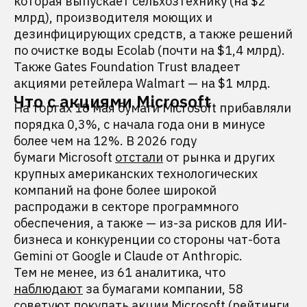
которая выпускает сельхозтехнику (на $2
млрд), производителя моющих и
дезинфицирующих средств, а также решений
по очистке воды Ecolab (почти на $1,4 млрд).
Также Gates Foundation Trust владеет
акциями ретейлера Walmart — на $1 млрд.
Что с акциями Microsoft
На торгах 18 мая бумаги Microsoft прибавляли
порядка 0,3%, с начала года они в минусе
более чем на 12%. В 2026 году
бумаги Microsoft
отстали
от рынка и других
крупных американских технологических
компаний на фоне более широкой
распродажи в секторе программного
обеспечения, а также — из-за рисков для ИИ-
бизнеса и конкуренции со стороны чат-бота
Gemini от Google и Claude от Anthropic.
Тем не менее, из 61 аналитика, что
наблюдают
за бумагами компании, 58
советуют покупать акции Microsoft (рейтинги