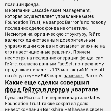
позиций фонда.
В компании Cascade Asset Management,
которая осуществляет управление Gates
Foundation Trust, на запрос
Barron's
по поводу
последних сделок фонда не ответили.
Несмотря на юридическую структуру, Гейтс
является единственным доверительным
управляющим фонда и оказывает влияние на
его инвестиционные решения. Причем
несмотря на последние операции фонда, сам
Гейтс, согласно данным FactSet, по-прежнему
продолжает владеть 103 млн акций Microsoft
на общую сумму $43 млрд,
замечает
Barron's.
Какие еще сделки совершил
фонд Гейтса в первом квартале
Помимо выхода из позиции по
бумагам Microsoft, в первом квартале Gates
Foundation Trust также сократил долю
инвесткомпании Berkshire Hathaway в своем