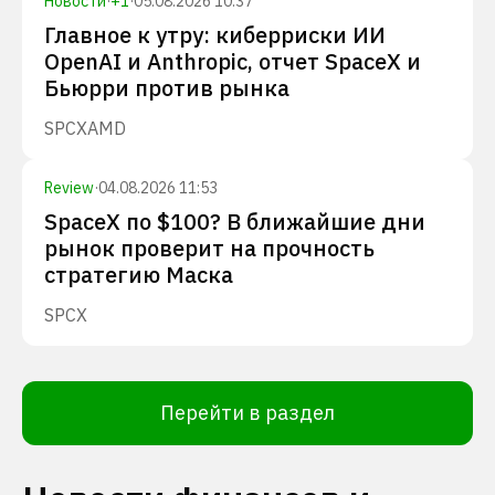
Новости
·
+
1
·
05.08.2026 10:37
Главное к утру: киберриски ИИ
OpenAI и Anthropic, отчет SpaceX и
Бьюрри против рынка
SPCX
AMD
Review
·
04.08.2026 11:53
SpaceX по $100? В ближайшие дни
рынок проверит на прочность
стратегию Маска
SPCX
Перейти в раздел