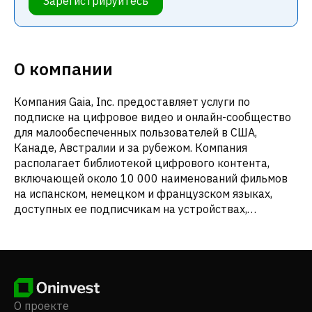
Зарегистрируйтесь
О компании
Компания Gaia, Inc. предоставляет услуги по
подписке на цифровое видео и онлайн-сообщество
для малообеспеченных пользователей в США,
Канаде, Австралии и за рубежом. Компания
располагает библиотекой цифрового контента,
включающей около 10 000 наименований фильмов
на испанском, немецком и французском языках,
доступных ее подписчикам на устройствах,
подключенных к Интернету. Сеть компании
включает в себя канал Yoga, который предоставляет
доступ к занятиям йогой, восточными искусствами и
другими видами движений; канал Transformation,
который предлагает материалы по духовному
росту, личностному развитию и осознанности; канал
О проекте