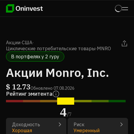
Акции
·
США
·
Циклические потребительские товары
·
MNRO
В портфелях у 2 гуру
Акции Monro, Inc.
$
12.73
Обновлено
07.08.2026
Рейтинг эмитента
4
/
7
Доходность
Риск
Хорошая
Умеренный