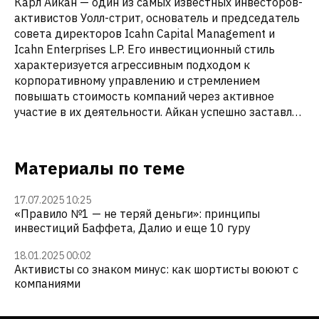
Карл Айкан — один из самых известных инвесторов-
активистов Уолл-стрит, основатель и председатель
совета директоров Icahn Capital Management и
Icahn Enterprises L.P. Его инвестиционный стиль
характеризуется агрессивным подходом к
корпоративному управлению и стремлением
повышать стоимость компаний через активное
участие в их деятельности. Айкан успешно заставлял
гигантов Apple, eBay, Dell, Time Warner, Xerox, Netflix
и многих других изменить корпоративную политику
— например, начать байбеки, сменить руководство
Материалы по теме
или выделить дочерние компании. Он мастер
контрциклического инвестирования. Он часто
17.07.2025 10:25
заходит в компании, когда рынок от них отвернулся.
«Правило №1 — не теряй деньги»: принципы
В 2020 году он купил Hertz сразу после банкротства.
инвестиций Баффета, Далио и еще 10 гуру
В итоге его доля подорожала в разы.
18.01.2025 00:02
Активисты со знаком минус: как шортисты воюют с
компаниями