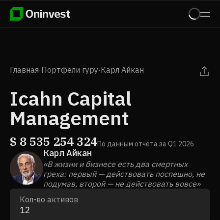
Главная
·
Портфели гуру
·
Карл Айкан
Icahn Capital
Management
$
8 535 254 324
По данным отчета за
Q1 2026
Карл Айкан
«В жизни и бизнесе есть два смертных
греха: первый — действовать поспешно, не
подумав, второй — не действовать вовсе»
Кол-во активов
12