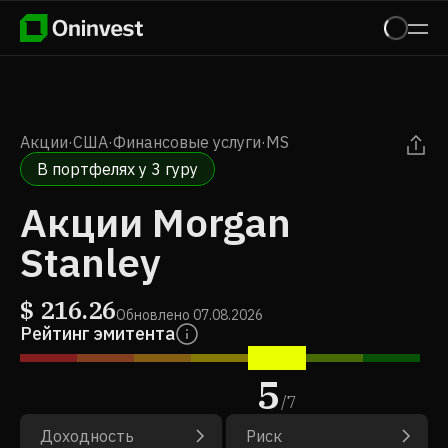
Акции
·
США
·
Финансовые услуги
·
MS
В портфелях у 3 гуру
Акции Morgan
Stanley
$
216.26
Обновлено
07.08.2026
Рейтинг эмитента
5
/
7
Доходность
Риск