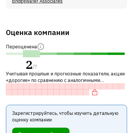
Bridgewater Associates
Оценка компании
Переоценена
2
/
7
Учитывая прошлые и прогнозные показатели, акции
«дорогие» по сравнению с аналогичными
компаниями. В частности, акция компании
переоценена по P/E, справедливо оценена по P
Зарегистрируйтесь, чтобы изучить детальную
оценку компании