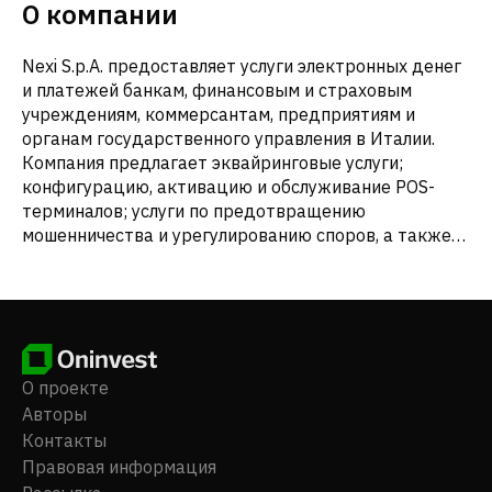
О компании
Nexi S.p.A. предоставляет услуги электронных денег
и платежей банкам, финансовым и страховым
учреждениям, коммерсантам, предприятиям и
органам государственного управления в Италии.
Компания предлагает эквайринговые услуги;
конфигурацию, активацию и обслуживание POS-
терминалов; услуги по предотвращению
мошенничества и урегулированию споров, а также
услуги по поддержке клиентов. Компания также
предоставляет ряд эмиссионных услуг, таких как
выпуск, поставка и управление частными и
корпоративными платежными картами; установка и
управление банкоматами; клиринговые услуги;
цифровые банковские услуги по управлению
О проекте
текущими счетами и платежами. Кроме того,
Авторы
компания предлагает программные приложения для
Контакты
управления и хранения счетов, пополнения
Правовая информация
предоплаченных карт, оплаты счетов и почтовых