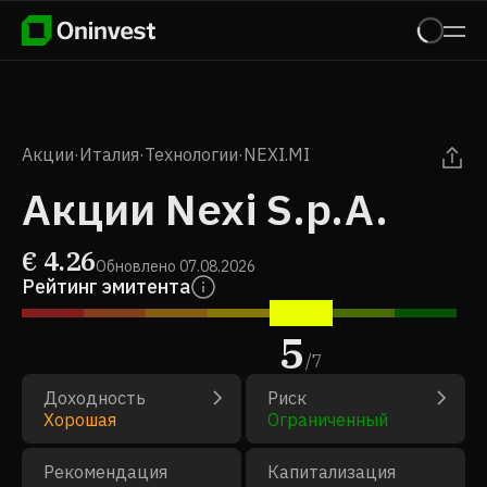
Акции
·
Италия
·
Технологии
·
NEXI.MI
Акции Nexi S.p.A.
€
4.26
Обновлено
07.08.2026
Рейтинг эмитента
5
/
7
Доходность
Риск
Хорошая
Ограниченный
Рекомендация
Капитализация