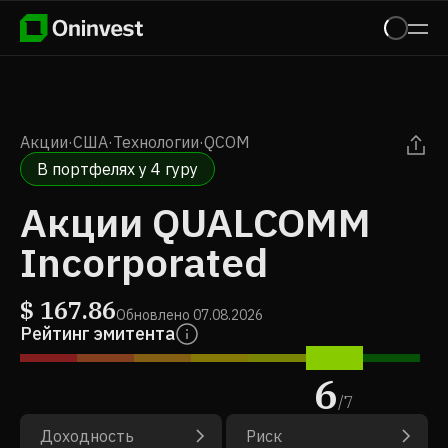
Акции
·
США
·
Технологии
·
QCOM
В портфелях у 4 гуру
Акции QUALCOMM
Incorporated
$
167.86
Обновлено
07.08.2026
Рейтинг эмитента
6
/
7
Доходность
Риск