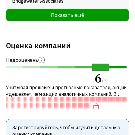
Bridgewater Associates
Показать ещё
Оценка компании
Недооценена
6
/
7
Учитывая прошлые и прогнозные показатели, акции
«дешевле», чем акции аналогичных компаний. В
частности, акция компании недооценена по P/E,
«дешевая» по EV/EBITDA и недооц
Зарегистрируйтесь, чтобы изучить детальную
оценку компании