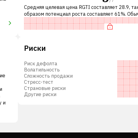
Средняя целевая цена RGTI составляет 28.9, т
образом потенциал роста составляет 61%. Обы
означает рекомендацию «ПОКУПАТЬ» среди
инвестиционных компаний или рек
Риски
Риск дефолта
Волатильность
ие
Сложность продажи
Стресс-тест
Страновые риски
и
Другие риски
m
у и