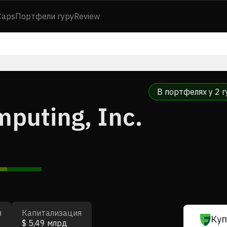
Caps
Портфели гуру
Review
В портфелях у 2 г
mputing, Inc.
я
Капитализация
Куп
$ 5,49 млрд