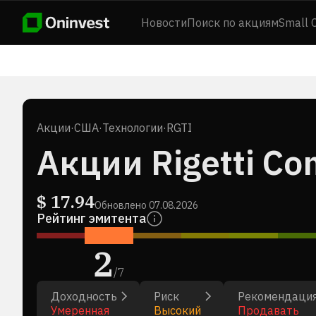
Новости
Поиск по акциям
Small 
Акции
·
США
·
Технологии
·
RGTI
Акции Rigetti Co
$
17.94
Обновлено
07.08.2026
Рейтинг эмитента
2
/
7
Доходность
Риск
Рекомендаци
Умеренная
Высокий
Продавать