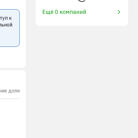
Ещё 0 компаний
туп к
льной
ние доли