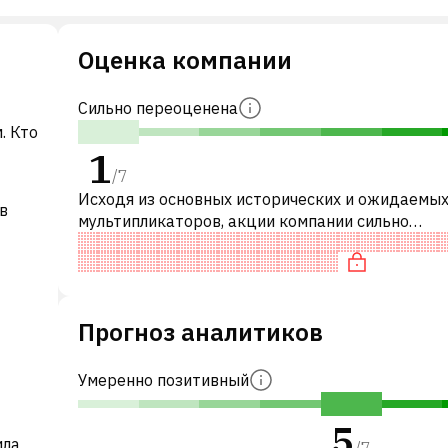
Оценка компании
Сильно переоценена
. Кто
1
/
7
Исходя из основных исторических и ожидаемы
 в
мультипликаторов, акции компании сильно
переоценены по сравнению с аналогичными
компаниями.
Прогноз аналитиков
Умеренно позитивный
5
ила
/
7