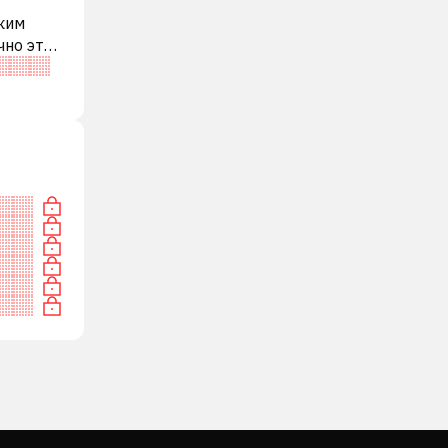
аким
чно это