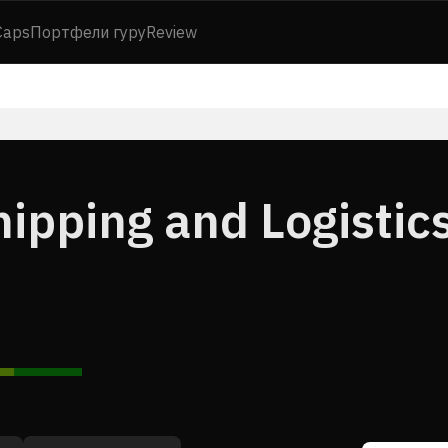
Caps
Портфели гуру
Review
ipping and Logistic