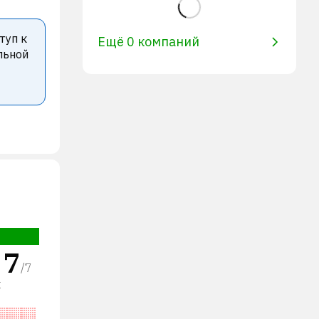
туп к
Ещё 0 компаний
льной
7
/
7
х