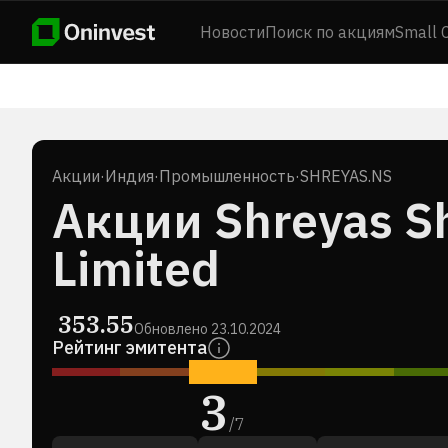
Новости
Поиск по акциям
Small 
Акции
·
Индия
·
Промышленность
·
SHREYAS.NS
Акции Shreyas Sh
Limited
353.55
Обновлено
23.10.2024
Рейтинг эмитента
3
/
7