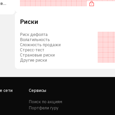
же
компаниями. В частности, акция компании «де
им
н,
Риски
 2021
судов
 3 00
Риск дефолта
Волатильность
g and
Сложность продажи
Стресс-тест
Страновые риски
Другие риски
е сети
Сервисы
Поиск по акциям
Портфели гуру