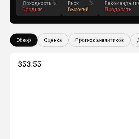
Доходность
Риск
Рекомендаци
Средняя
Высокий
Продавать
Обзор
Оценка
Прогноз аналитиков
353.55