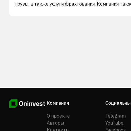
грузы, а также услуги фрахтования. Компания так
управляет прямым маршрутом EXIM, охватывающ
порты Кришнапатнам, Каттупалли, Тутикорин, Кочи
Кандла и Джебель Али. По состоянию на 31 марта
года компания владела и управляла флотом из 11 
общей вместимостью 22 123 TEUs, 2 36 512 GRT и
878 DWT. Компания была зарегистрирована в 1988
году и базируется в Мумбаи, Индия. Shreyas Shippin
Logistics Limited является дочерней компанией
Transworld Holdings Limited.
Компания
Социальны
О проекте
Telegram
Авторы
YouTube
Контакты
Facebook