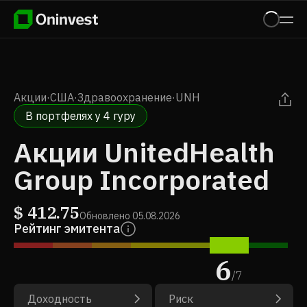
Акции
·
США
·
Здравоохранение
·
UNH
В портфелях у 4 гуру
Акции UnitedHealth
Group Incorporated
$
412.75
Обновлено
05.08.2026
Рейтинг эмитента
6
/
7
Доходность
Риск