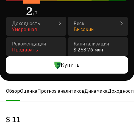
2
/
7
Доходность
Риск
Умеренная
Высокий
Рекомендация
Капитализация
Продавать
$ 258,76 млн
Купить
Обзор
Оценка
Прогноз аналитиков
Динамика
Доходност
$
11