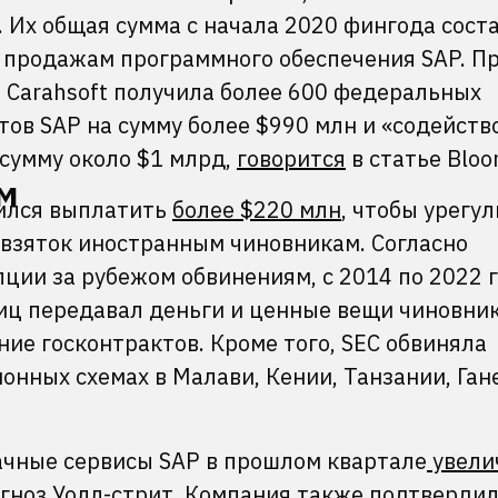
 Их общая сумма с начала 2020 фингода сост
я продажам программного обеспечения SAP. П
Carahsoft получила более 600 федеральных
тов SAP на сумму более $990 млн и «содейств
сумму около $1 млрд,
говорится
в статье Bloo
м
сился выплатить
более $220 млн
, чтобы урегу
 взяток иностранным чиновникам. Согласно
ции за рубежом обвинениям, с 2014 по 2022 
иц передавал деньги и ценные вещи чиновн
ние госконтрактов. Кроме того, SEC обвиняла
онных схемах в Малави, Кении, Танзании, Ган
лачные сервисы SAP в прошлом квартале
увели
огноз Уолл-стрит. Компания также подтверди