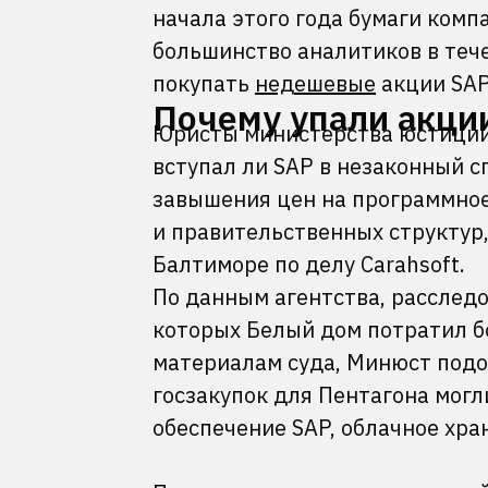
начала этого года бумаги комп
большинство аналитиков в теч
покупать
недешевые
акции SAP
Почему упали акци
Юристы министерства юстиции 
вступал ли SAP в незаконный сг
завышения цен на программное
и правительственных структур
Балтиморе по делу Carahsoft.
По данным агентства, расследо
которых Белый дом потратил бо
материалам суда, Минюст подоз
госзакупок для Пентагона мог
обеспечение SAP, облачное хра