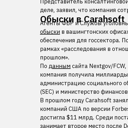
Представитель консалтинговой
деле, заявил, что компания со
Обыски в Carahsoft
Агенты ФБР и Службы уголовн
обыски
в вашингтонских офисах
обеспечения для госсектора. П
рамках «расследования в отнош
прошлом».
По
данным
сайта Nextgov/FCW,
компания получила миллиарды 
администрацию социального о
(SEC) и министерство финансо
В прошлом году Carahsoft заня
компаний США по версии Forbes
достигла $11 млрд. Среди пост
занимает
второе место после D