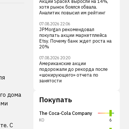
Акции SpaceX выросли на 14%,
хотя рынок боялся обвала.
Аналитик повысил им рейтинг
07.08.2026 22:06
JPMorgan рекомендовал
покупать акции маркетплейса
Etsy. Почему банк ждет роста на
20%
07.08.2026 20:20
Американские акции
подорожали до рекорда после
«шокирующего» отчета по
ля
занятости
го дома
Покупать
ами
The Coca-Cola Company
KO
6
те. С