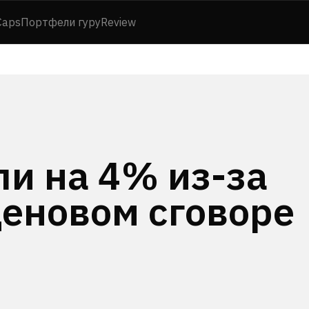
Caps
Портфели гуру
Review
ли на 4% из-за
ценовом сговоре