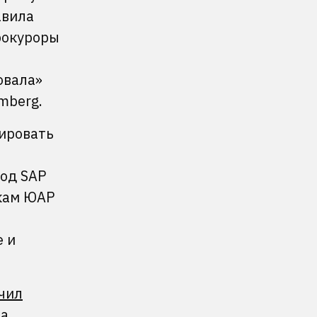
авила
рокуроры
овала»
mberg.
лировать
год SAP
икам ЮАР
е и
чил
ла