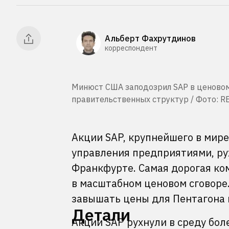
Альберт Фахрутдинов
корреспондент
Минюст США заподозрил SAP в ценовом 
правительственных структур / Фото: R
Акции SAP, крупнейшего в мир
управления предприятиями, рух
Франкфурте. Самая дорогая ко
в масштабном ценовом сговоре
завышать цены для Пентагона 
Детали
Акции SAP рухнули в среду бол