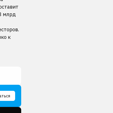
оставит
,3 млрд
есторов.
ко к
аться