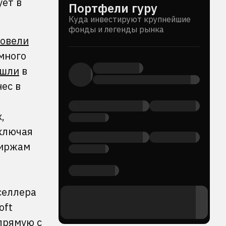
ует в
Портфели гуру
Куда инвестируют крупнейшие
фонды и легенды рынка
овели
много
ошли
в
ес в
,
включая
биржам
селлера
oft
прямую с