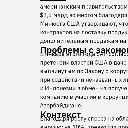
американским правительством.
$3,5 млрд во многом благодар
Минюста США утверждают, что 
контрактов на поставку продук
дополнительным продажам на 
Проблемы с законо
В январе этого года SAP согла
претензии властей США в даче
выдвинутым по Закону о корруп
при содействии неназванных л
и Индонезии в обмен на получе
компанию в участии в коррупци
Азербайджане.
Контекст
Благодаря росту спроса на об
выручку на 10%, превзойдя пр