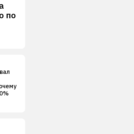
а
о по
вал
Почему
20%