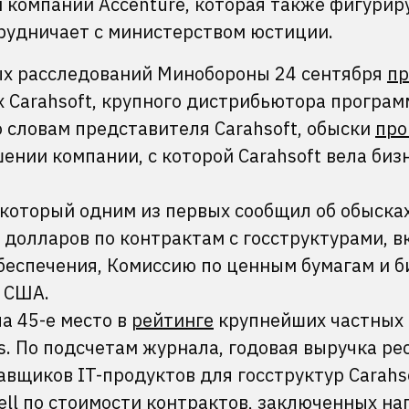
 компании Accenture, которая также фигурир
трудничает с министерством юстиции.
ых расследований Минобороны 24 сентября
пр
 Carahsoft, крупного дистрибьютора програм
о словам представителя Carahsoft, обыски
пр
ении компании, с которой Carahsoft вела бизн
 который одним из первых сообщил об обысках
долларов по контрактам с госструктурами, 
беспечения, Комиссию по ценным бумагам и 
в США.
ла 45-е место в
рейтинге
крупнейших частных
. По подсчетам журнала, годовая выручка ре
авщиков IT-продуктов для госструктур Carahs
ell по стоимости контрактов, заключенных на