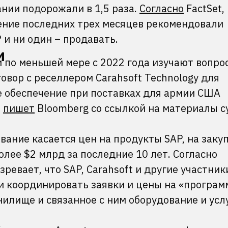
ании подорожали в 1,5 раза.
Согласно
FactSet,
ение последних трех месяцев рекомендовали
 и ни один – продавать.
и
по меньшей мере с 2022 года изучают вопрос
овор с реселлером Carahsoft Technology для
 обеспечение при поставках для армии США
,
пишет
Bloomberg со ссылкой на материалы с
вание касается цен на продукты SAP, на заку
лее $2 млрд за последние 10 лет. Согласно
ревает, что SAP, Carahsoft и другие участник
ли координировать заявки и цены на «програм
нилище и связанное с ним оборудование и услу