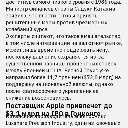
достигнув самого низкого уровня с 1986 года.
Министр финансов страны Сацуки Катаяма
заявила, что власти готовы принять
решительные меры против чрезмерных
колебаний курса.
Эксперты считают, что такое вмешательство,
в том числе интервенции на валютном рынке,
может лишь временно поддержать иену,
поскольку давление сохраняется из-за
существенной разницы процентных ставок
между Японией и США. Весной Токио уже
направил более 11,7 трлн иен ($72,8 млрд) на
поддержку национальной валюты, однако
после краткосрочного укрепления ее
снижение возобновилось.
Поставщик Apple привлечет до
$3,1 млрд на IPO в Гонконге
Китайский производитель электроники
Luxshare Precision Industry, один из ключевых