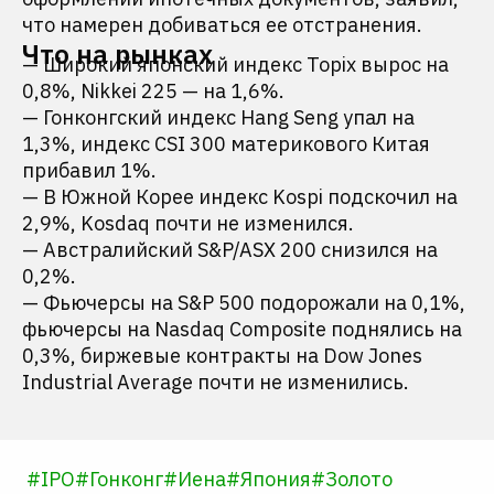
что намерен добиваться ее отстранения.
Что на рынках
— Широкий японский индекс Topix вырос на
0,8%, Nikkei 225 — на 1,6%.
— Гонконгский индекс Hang Seng упал на
1,3%, индекс CSI 300 материкового Китая
прибавил 1%.
— В Южной Корее индекс Kospi подскочил на
2,9%, Kosdaq почти не изменился.
— Австралийский S&P/ASX 200 снизился на
0,2%.
— Фьючерсы на S&P 500 подорожали на 0,1%,
фьючерсы на Nasdaq Composite поднялись на
0,3%, биржевые контракты на Dow Jones
Industrial Average почти не изменились.
#
IPO
#
Гонконг
#
Иена
#
Япония
#
Золото