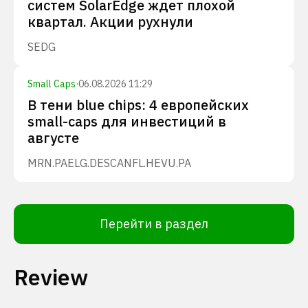
систем SolarEdge ждет плохой
квартал. Акции рухнули
SEDG
Small Caps
·
06.08.2026 11:29
В тени blue chips: 4 европейских
small-caps для инвестиций в
августе
MRN.PA
ELG.DE
SCANFL.HE
VU.PA
Перейти в раздел
Review