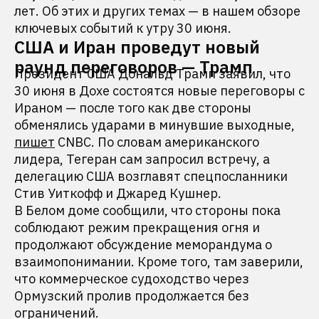
лет. Об этих и других темах — в нашем обзоре
ключевых событий к утру 30 июня.
США и Иран проведут новый
раунд переговоров — Трамп
Президент США Дональд Трамп заявил, что
30 июня в Дохе состоятся новые переговоры с
Ираном — после того как две стороны
обменялись ударами в минувшие выходные,
пишет
CNBC. По словам американского
лидера, Тегеран сам запросил встречу, а
делегацию США возглавят спецпосланники
Стив Уиткофф и Джаред Кушнер.
В Белом доме сообщили, что стороны пока
соблюдают режим прекращения огня и
продолжают обсуждение меморандума о
взаимопонимании. Кроме того, там заверили,
что коммерческое судоходство через
Ормузский пролив продолжается без
ограничений.