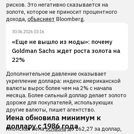
рисков. Это негативно сказывается на
золоте, которое не приносит процентного
дохода,
объясняет
Bloomberg.
30.06.2026 03:16
«Еще не вышло из моды»: почему
Goldman Sachs ждет роста золота на
22%
Дополнительное давление оказывает
укрепление доллара: индекс американской
валюты вырос более чем на 2% с начала
месяца. Более сильный доллар делает золото
дороже для покупателей, использующих
другие валюты, пишет агентство.
Иена обновила минимум к
доллару с 1986 года
Японская иена
ослабла
до 162,27 за доллар,