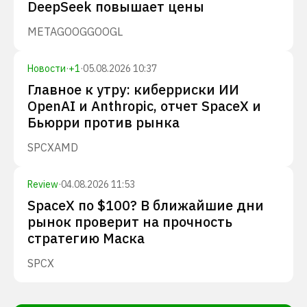
DeepSeek повышает цены
META
GOOG
GOOGL
Новости
·
+
1
·
05.08.2026 10:37
Главное к утру: киберриски ИИ
OpenAI и Anthropic, отчет SpaceX и
Бьюрри против рынка
SPCX
AMD
Review
·
04.08.2026 11:53
SpaceX по $100? В ближайшие дни
рынок проверит на прочность
стратегию Маска
SPCX