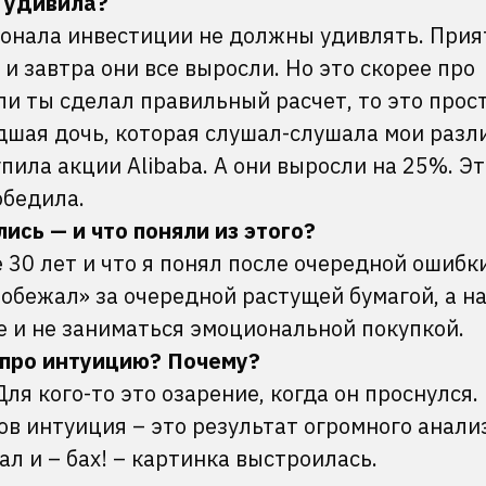
о удивила?
онала инвестиции не должны удивлять. Прия
 и завтра они все выросли. Но это скорее про
сли ты сделал правильный расчет, то это прос
дшая дочь, которая слушал-слушала мои разл
упила акции Alibaba. А они выросли на 25%. Эт
обедила.
ись — и что поняли из этого?
30 лет и что я понял после очередной ошибк
«побежал» за очередной растущей бумагой, а н
е и не заниматься эмоциональной покупкой.
 про интуицию? Почему?
ля кого-то это озарение, когда он проснулся. 
ов интуиция – это результат огромного анали
ал и – бах! – картинка выстроилась.