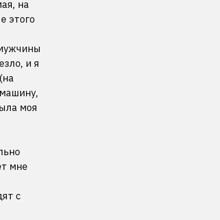
ая, на
е этого
 мужчины
зло, и я
(на
 машину,
была моя
льно
ет мне
ят с