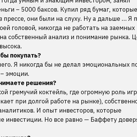
я тогда умным и знающим инвестором, занял
ньги – 5000 баксов. Купил ряд бумаг, которы
 прессе, они были на слуху. Ну а дальше … Я 
оей головой, никогда не работать на заемных
 на собственный анализ и понимание рынка. 
 высока.
 бы покупать?
чего. Я никогда бы не делал эмоциональных п
 – эмоции.
инимаете решения?
кой гремучий коктейль, где огромную роль иг
икает при долгой работе на рынке), собственн
аналитиков. И опыт инвесторов, которые
е инвестиции. Но все равно — Баффету доверя