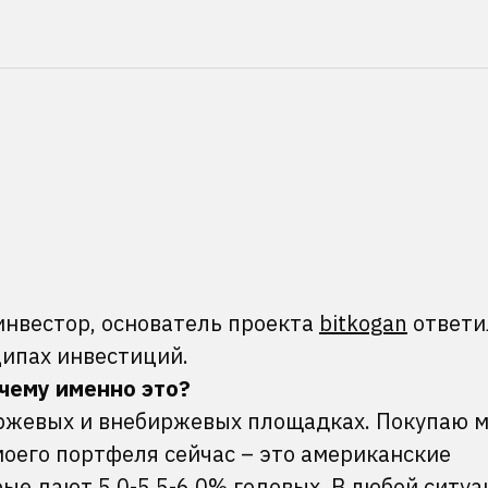
инвестор, основатель проекта
bitkogan
ответи
ципах инвестиций.
очему именно это?
ржевых и внебиржевых площадках. Покупаю м
моего портфеля сейчас – это американские
ые дают 5,0-5,5-6,0% годовых. В любой ситуа