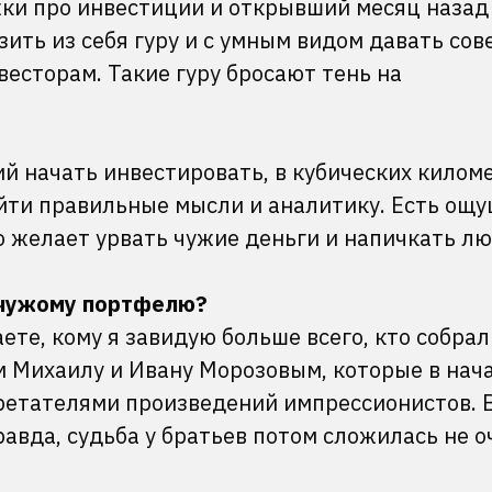
ки про инвестиции и открывший месяц назад
зить из себя гуру и с умным видом давать сов
сторам. Такие гуру бросают тень на
 начать инвестировать, в кубических килом
айти правильные мысли и аналитику. Есть ощу
кто желает урвать чужие деньги и напичкать л
 чужому портфелю?
наете, кому я завидую больше всего, кто собра
 Михаилу и Ивану Морозовым, которые в нач
етателями произведений импрессионистов. В
авда, судьба у братьев потом сложилась не о