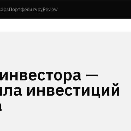
Caps
Портфели гуру
Review
 инвестора —
ила инвестиций
а