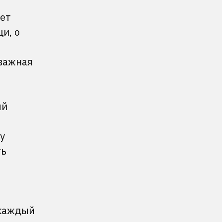
ует
и, о
 важная
ый
у
ть
 каждый