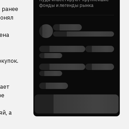
фонды и легенды рынка
е ранее
понял
Цена
окупок.
рает
ое
й, а