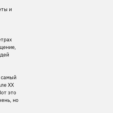
еты и
етрах
щение,
юдей
л самый
але XX
от это
чень, но