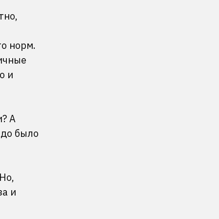
тно,
то норм.
ичные
о и
и? А
адо было
Но,
за и