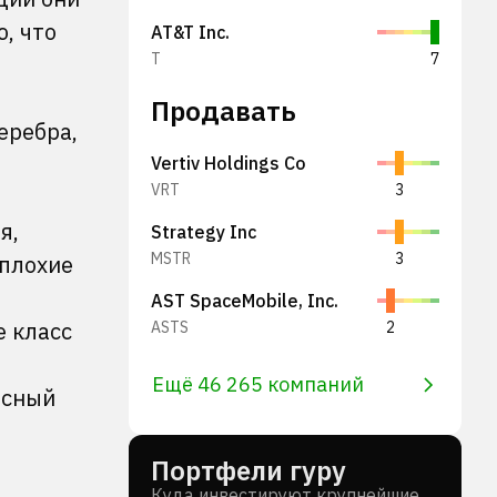
, что
AT&T Inc.
T
7
Продавать
еребра,
Vertiv Holdings Co
VRT
3
я,
Strategy Inc
MSTR
3
еплохие
AST SpaceMobile, Inc.
е класс
ASTS
2
Ещё 46 265 компаний
есный
Портфели гуру
Куда инвестируют крупнейшие