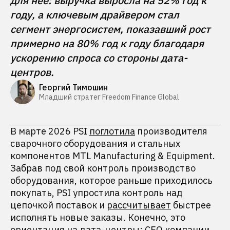
для нее: выручка выросла на 52% год к 
году, а ключевым драйвером стал 
сегмент энергосистем, показавший рост 
примерно на 80% год к году благодаря 
ускорению спроса со стороны дата-
центров.
Георгий Тимошин
Младший стратег Freedom Finance Global
В марте 2026 PSI
поглотила
производителя
сварочного оборудования и стальных
компонентов MTL Manufacturing & Equipment.
Забрав под свой контроль производство
оборудования, которое раньше приходилось
покупать, PSI упростила контроль над
цепочкой поставок и
рассчитывает
быстрее
исполнять новые заказы. Конечно, это
ориентация на дата-центры: CEO компании