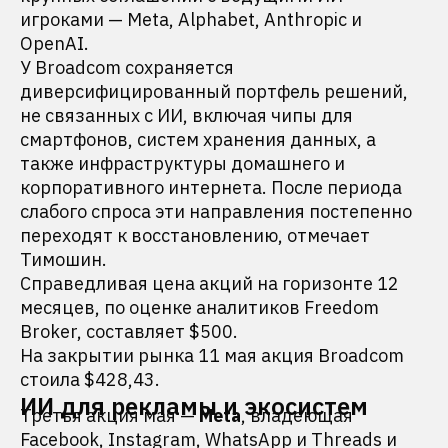
игроками — Meta, Alphabet, Anthropic и
OpenAI.
У Broadcom сохраняется
диверсифицированный портфель решений,
не связанных с ИИ, включая чипы для
смартфонов, систем хранения данных, а
также инфраструктуры домашнего и
корпоративного интернета. После периода
слабого спроса эти направления постепенно
переходят к восстановлению, отмечает
Тимошин.
Справедливая цена акций на горизонте 12
месяцев, по оценке аналитиков Freedom
Broker, составляет $500.
На закрытии рынка 11 мая акция Broadcom
стоила $428,43.
ИИ для рекламы и экосистем
Третья акция мая —
Meta
, владеющая
Facebook, Instagram, WhatsApp и Threads и