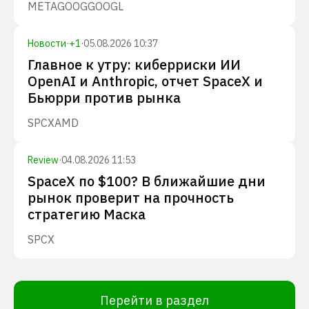
META
GOOG
GOOGL
Новости
·
+
1
·
05.08.2026 10:37
Главное к утру: киберриски ИИ
OpenAI и Anthropic, отчет SpaceX и
Бьюрри против рынка
SPCX
AMD
Review
·
04.08.2026 11:53
SpaceX по $100? В ближайшие дни
рынок проверит на прочность
стратегию Маска
SPCX
Перейти в раздел