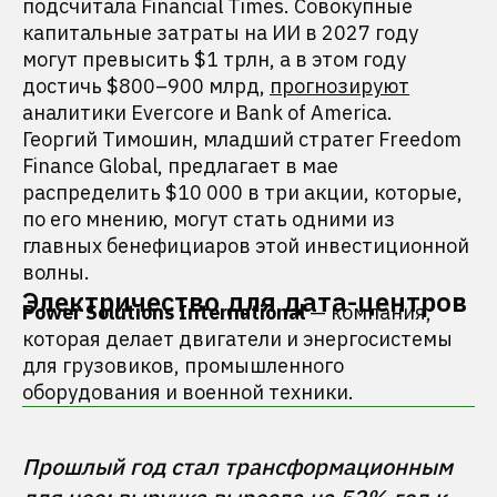
подсчитала Financial Times. Совокупные
капитальные затраты на ИИ в 2027 году
могут превысить $1 трлн, а в этом году
достичь $800–900 млрд,
прогнозируют
аналитики Evercore и Bank of America.
Георгий Тимошин, младший стратег Freedom
Finance Global, предлагает в мае
распределить $10 000 в три акции, которые,
по его мнению, могут стать одними из
главных бенефициаров этой инвестиционной
волны.
Электричество для дата-центров
Power Solutions International
— компания,
которая делает двигатели и энергосистемы
для грузовиков, промышленного
оборудования и военной техники.
Прошлый год стал трансформационным 