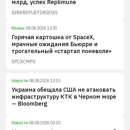
млрд, успех Replimune
BIRK
REPL
BTDR
SEDG
Review
·
08.08.2026 13:01
Горячая картошка от SpaceX,
мрачные ожидания Бьюрри и
трогательный «стартап поневоле»
SPCX
CMPS
Новости
·
08.08.2026 12:15
Украина обещала США не атаковать
инфраструктуру КТК в Черном море
— Bloomberg
Новости
·
08.08.2026 03:20