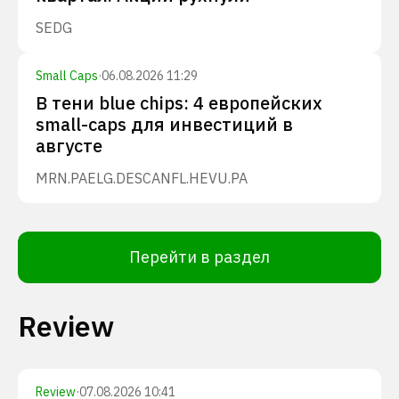
SEDG
Small Caps
·
06.08.2026 11:29
В тени blue chips: 4 европейских
small-caps для инвестиций в
августе
MRN.PA
ELG.DE
SCANFL.HE
VU.PA
Перейти в раздел
Review
Review
·
07.08.2026 10:41