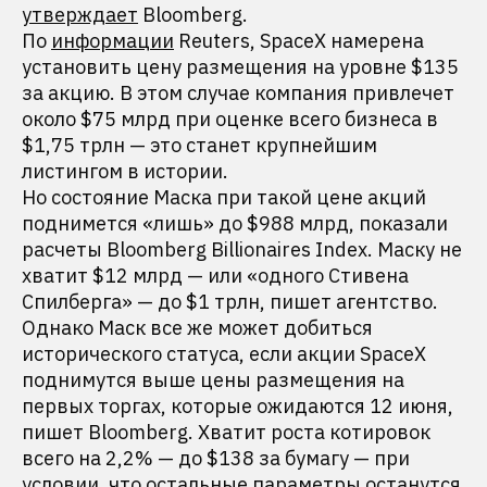
утверждает
Bloomberg.
По
информации
Reuters, SpaceX намерена
установить цену размещения на уровне $135
за акцию. В этом случае компания привлечет
около $75 млрд при оценке всего бизнеса в
$1,75 трлн — это станет крупнейшим
листингом в истории.
Но состояние Маска при такой цене акций
поднимется «лишь» до $988 млрд, показали
расчеты Bloomberg Billionaires Index. Маску не
хватит $12 млрд — или «одного Стивена
Спилберга» — до $1 трлн, пишет агентство.
Однако Маск все же может добиться
исторического статуса, если акции SpaceX
поднимутся выше цены размещения на
первых торгах, которые ожидаются 12 июня,
пишет Bloomberg. Хватит роста котировок
всего на 2,2% — до $138 за бумагу — при
условии, что остальные параметры останутся