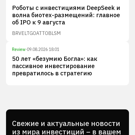
Роботы с инвестициями DeepSeek и
волна биотех-размещений: главное
об IPO к 9 августа
BRVE
LTGO
ATTO
BLSM
Review
·
09.08.2026 18:01
50 лет «безумию Богла»: как
пассивное инвестирование
превратилось в стратегию
Cвежие и актуальные новости
из мира инвестиций – в вашем