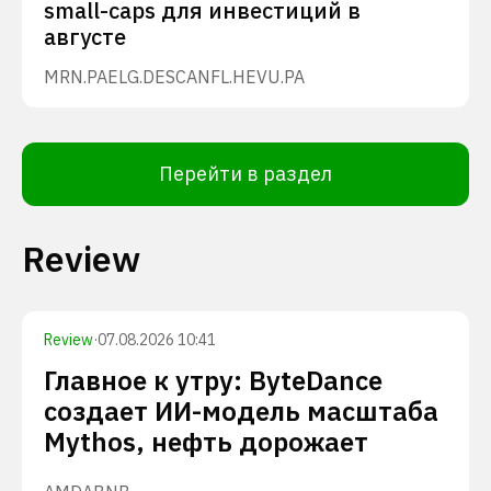
small-caps для инвестиций в
августе
MRN.PA
ELG.DE
SCANFL.HE
VU.PA
Перейти в раздел
Review
Review
·
07.08.2026 10:41
Главное к утру: ByteDance
создает ИИ-модель масштаба
Mythos, нефть дорожает