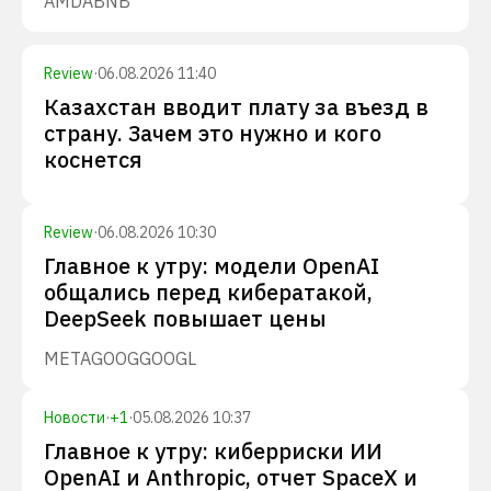
AMD
ABNB
Review
·
06.08.2026 11:40
Казахстан вводит плату за въезд в
страну. Зачем это нужно и кого
коснется
Review
·
06.08.2026 10:30
Главное к утру: модели OpenAI
общались перед кибератакой,
DeepSeek повышает цены
META
GOOG
GOOGL
Новости
·
+
1
·
05.08.2026 10:37
Главное к утру: киберриски ИИ
OpenAI и Anthropic, отчет SpaceX и