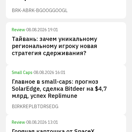
BRK-A
BRK-B
GOOG
GOOGL
Review
·
08.08.2026 19:01
Тайвань: зачем уникальному
региональному игроку новая
стратегия сдерживания?
Small Caps
·
08.08.2026 16:01
Главное в small-caps: прогноз
SolarEdge, сделка Bitdeer на $4,7
млрд, успех Replimune
BIRK
REPL
BTDR
SEDG
Review
·
08.08.2026 13:01
Горячая картошка от SpaceX,