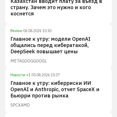
Казахстан вводит плату за въезд в
страну. Зачем это нужно и кого
коснется
Review
·
06.08.2026 10:30
Главное к утру: модели OpenAI
общались перед кибератакой,
DeepSeek повышает цены
META
GOOG
GOOGL
Новости
·
+
1
·
05.08.2026 10:37
Главное к утру: киберриски ИИ
OpenAI и Anthropic, отчет SpaceX и
Бьюрри против рынка
SPCX
AMD