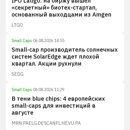
IPO Latigo: на биржу вышел
«секретный» биотех-стартап,
основанный выходцами из Amgen
LTGO
Small Caps
·
06.08.2026 14:55
Small-cap производитель солнечных
систем SolarEdge ждет плохой
квартал. Акции рухнули
SEDG
Small Caps
·
06.08.2026 11:29
В тени blue chips: 4 европейских
small-caps для инвестиций в
августе
MRN.PA
ELG.DE
SCANFL.HE
VU.PA