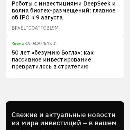
Роботы с инвестициями DeepSeek и
волна биотех-размещений: главное
об IPO к 9 августа
BRVE
LTGO
ATTO
BLSM
Review
·
09.08.2026 18:01
50 лет «безумию Богла»: как
пассивное инвестирование
превратилось в стратегию
Cвежие и актуальные новости
из мира инвестиций – в вашем