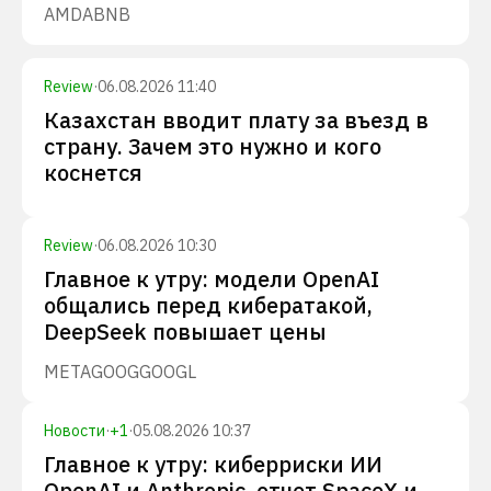
AMD
ABNB
Review
·
06.08.2026 11:40
Казахстан вводит плату за въезд в
страну. Зачем это нужно и кого
коснется
Review
·
06.08.2026 10:30
Главное к утру: модели OpenAI
общались перед кибератакой,
DeepSeek повышает цены
META
GOOG
GOOGL
Новости
·
+
1
·
05.08.2026 10:37
Главное к утру: киберриски ИИ
OpenAI и Anthropic, отчет SpaceX и