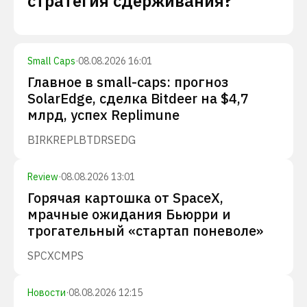
стратегия сдерживания?
Small Caps
·
08.08.2026 16:01
Главное в small-caps: прогноз
SolarEdge, сделка Bitdeer на $4,7
млрд, успех Replimune
BIRK
REPL
BTDR
SEDG
Review
·
08.08.2026 13:01
Горячая картошка от SpaceX,
мрачные ожидания Бьюрри и
трогательный «стартап поневоле»
SPCX
CMPS
Новости
·
08.08.2026 12:15