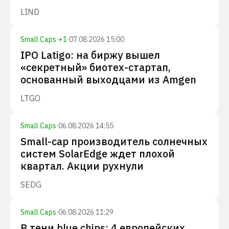
LIND
Small Caps
·
+
1
·
07.08.2026 15:00
IPO Latigo: на биржу вышел
«секретный» биотех-стартап,
основанный выходцами из Amgen
LTGO
Small Caps
·
06.08.2026 14:55
Small-cap производитель солнечных
систем SolarEdge ждет плохой
квартал. Акции рухнули
SEDG
Small Caps
·
06.08.2026 11:29
В тени blue chips: 4 европейских