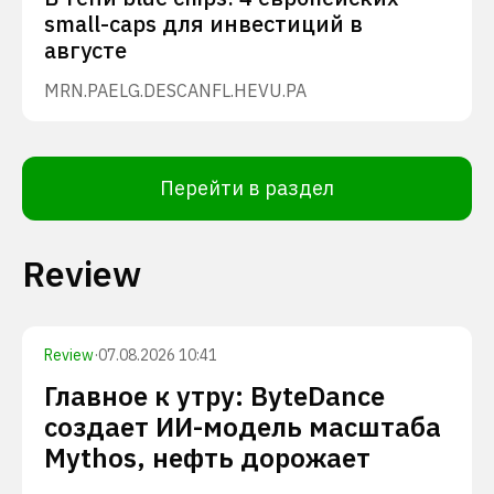
small-caps для инвестиций в
августе
MRN.PA
ELG.DE
SCANFL.HE
VU.PA
Перейти в раздел
Review
Review
·
07.08.2026 10:41
Главное к утру: ByteDance
создает ИИ-модель масштаба
Mythos, нефть дорожает