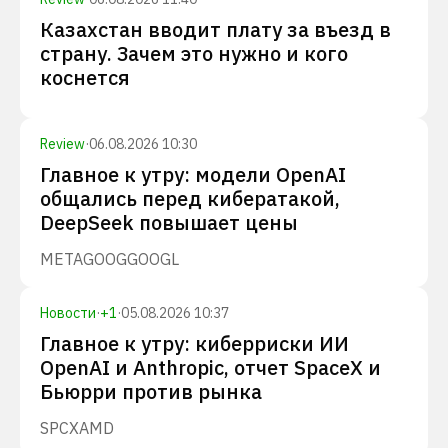
Казахстан вводит плату за въезд в
страну. Зачем это нужно и кого
коснется
Review
·
06.08.2026 10:30
Главное к утру: модели OpenAI
общались перед кибератакой,
DeepSeek повышает цены
META
GOOG
GOOGL
Новости
·
+
1
·
05.08.2026 10:37
Главное к утру: киберриски ИИ
OpenAI и Anthropic, отчет SpaceX и
Бьюрри против рынка
SPCX
AMD