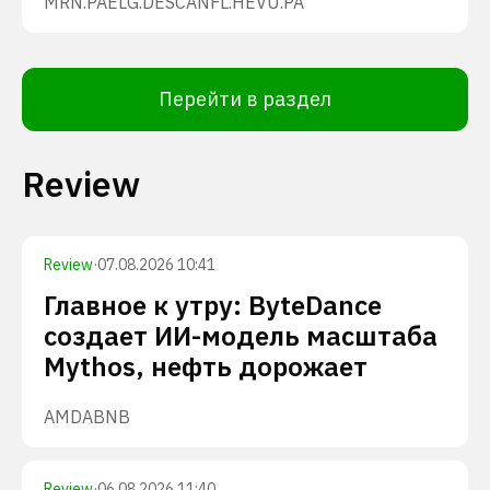
MRN.PA
ELG.DE
SCANFL.HE
VU.PA
Перейти в раздел
Review
Review
·
07.08.2026 10:41
Главное к утру: ByteDance
создает ИИ-модель масштаба
Mythos, нефть дорожает
AMD
ABNB
Review
·
06.08.2026 11:40