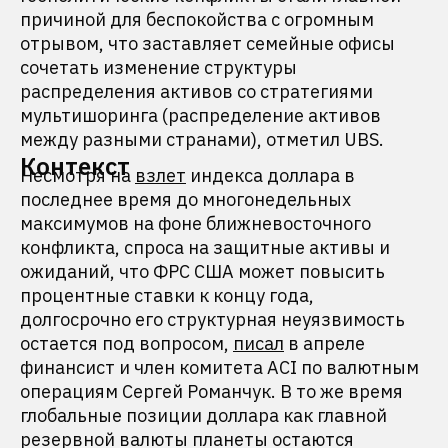
причиной для беспокойства с огромным
отрывом, что заставляет семейные офисы
сочетать изменение структуры
распределения активов со стратегиями
мультишоринга (распределение активов
между разными странами), отметил UBS.
Контекст
Несмотря на
взлет
индекса доллара в
последнее время до многонедельных
максимумов на фоне ближневосточного
конфликта, спроса на защитные активы и
ожиданий, что ФРС США может повысить
процентные ставки к концу года,
долгосрочно его структурная неуязвимость
остается под вопросом,
писал
в апреле
финансист и член комитета ACI по валютным
операциям Сергей Романчук. В то же время
глобальные позиции доллара как главной
резервной валюты планеты остаются