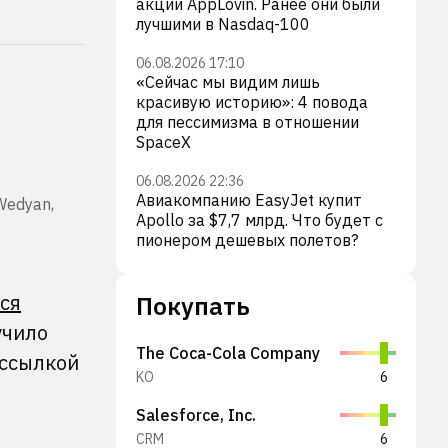
акции AppLovin. Ранее они были
лучшими в Nasdaq-100
06.08.2026 17:10
«Сейчас мы видим лишь
красивую историю»: 4 повода
для пессимизма в отношении
SpaceX
06.08.2026 22:36
Авиакомпанию EasyJet купит
Wedyan,
Apollo за $7,7 млрд. Что будет с
пионером дешевых полетов?
ся
Покупать
учило
The Coca-Cola Company
 ссылкой
KO
6
Salesforce, Inc.
,
CRM
6