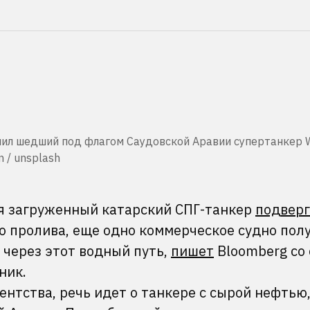
ил шедший под флагом Саудовской Аравии супертанкер 
n / unsplash
юля загруженный катарский СПГ-танкер
подверг
о пролива, еще одно коммерческое судно пол
 через этот водный путь,
пишет
Bloomberg со
ник.
нтства, речь идет о танкере с сырой нефтью