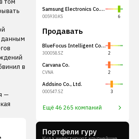
в том
Samsung Electronics Co., Ltd.
рывать
005930.KS
6
ой
Продавать
о данным
BlueFocus Intelligent Communications Group Co., Ltd.
егов
300058.SZ
2
еждений
Carvana Co.
обвинил в
CVNA
2
Addsino Co., Ltd.
000547.SZ
3
я —
ская
Ещё 46 265 компаний
Портфели гуру
.
Куда инвестируют крупнейшие