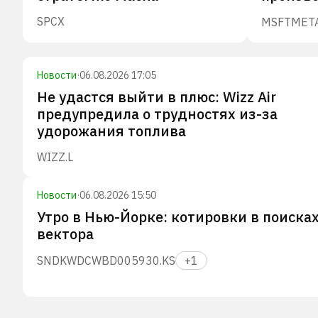
SPCX
MSFT
MET
Новости
·
06.08.2026 17:05
Не удастся выйти в плюс: Wizz Air
предупредила о трудностях из-за
удорожания топлива
WIZZ.L
Новости
·
06.08.2026 15:50
Утро в Нью-Йорке: котировки в поиска
вектора
SNDK
WDC
WBD
005930.KS
+
1