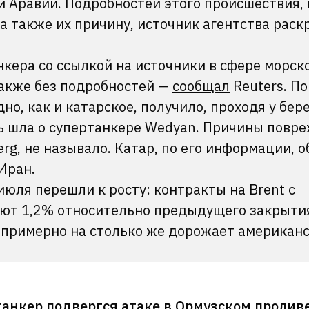
 Аравии. Подробностей этого происшествия, 
а также их причину, источник агентства раск
кера со ссылкой на источники в сфере морск
также без подробностей —
сообщал
Reuters. П
но, как и катарское, получило, проходя у бер
ь шла о супертанкере Wedyan. Причины повр
erg, не называло. Катар, по его информации, 
Иран.
июля перешли к росту: контракты на Brent с
яют 1,2% относительно предыдущего закрыти
; примерно на столько же дорожает американ
анкер подвергся атаке в Ормузском проливе