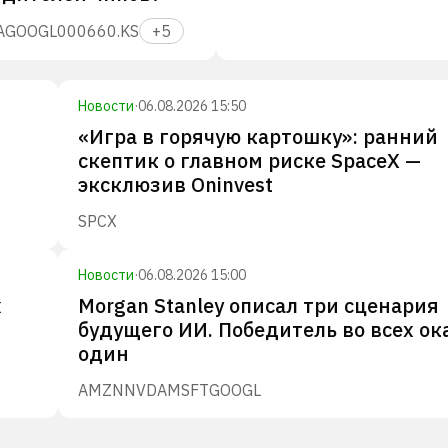
A
GOOGL
000660.KS
+
5
Новости
·
06.08.2026 15:50
«Игра в горячую картошку»: ранний
скептик о главном риске SpaceX —
эксклюзив Oninvest
SPCX
Новости
·
06.08.2026 15:00
х
Morgan Stanley описал три сценария
будущего ИИ. Победитель во всех ок
один
AMZN
NVDA
MSFT
GOOGL