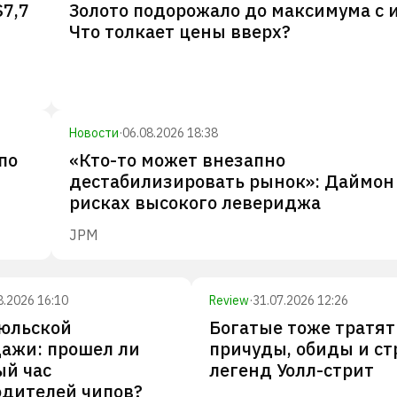
$7,7
Золото подорожало до максимума с 
Что толкает цены вверх?
Новости
·
06.08.2026 18:38
по
«Кто-то может внезапно
дестабилизировать рынок»: Даймон
рисках высокого левериджа
JPM
8.2026 16:10
Review
·
31.07.2026 12:26
июльской
Богатые тоже тратят
ажи: прошел ли
причуды, обиды и ст
ый час
легенд Уолл-стрит
одителей чипов?