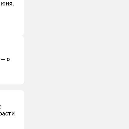
июня.
 — о
:
расти