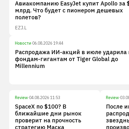
Авиакомпанию EasyJet купит Apollo за 
млрд. Что будет с пионером дешевых
полетов?
EZJ.L
Новости
·
06.08.2026 19:44
Распродажа ИИ-акций в июле ударила 
фондам-гигантам от Tiger Global до
Millennium
Review
·
04.08.2026 11:53
Review
·
03.0
SpaceX по $100? В
После 
ближайшие дни рынок
распрод
проверит на прочность
звездн
стратегию Маска
произв