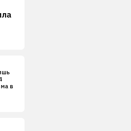
ила
ишь
4
зма в