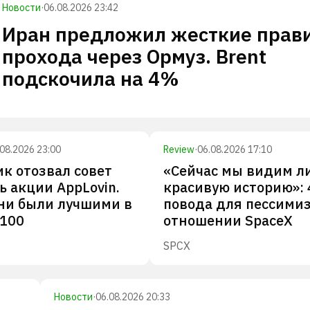
Новости
·
06.08.2026 23:42
Иран предложил жесткие прав
прохода через Ормуз. Brent
подскочила на 4%
.08.2026 23:00
Review
·
06.08.2026 17:10
к отозвал совет
«Сейчас мы видим л
ь акции AppLovin.
красивую историю»: 
ни были лучшими в
повода для пессими
-100
отношении SpaceX
SPCX
Новости
·
06.08.2026 20:33