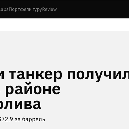
Caps
Портфели гуру
Review
и танкер получи
 районе
олива
$72,9 за баррель