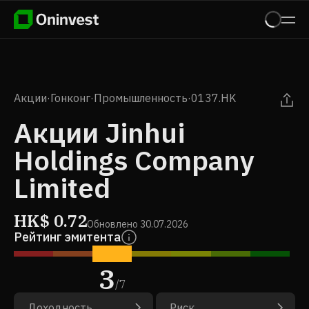
Акции
·
Гонконг
·
Промышленность
·
0137.HK
Акции Jinhui
Holdings Company
Limited
HK$
0.72
Обновлено
30.07.2026
Рейтинг эмитента
3
/
7
Доходность
Риск